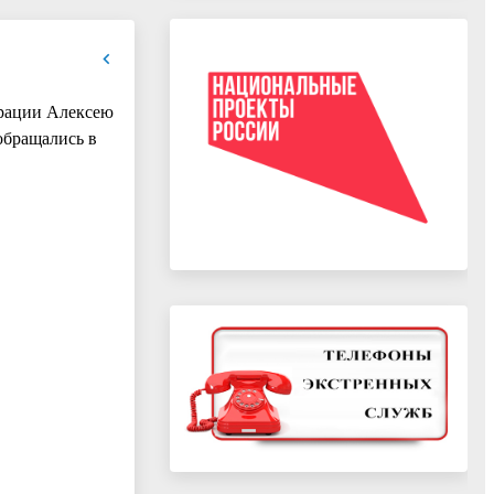
трации Алексею
обращались в