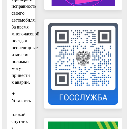
исправность
своего
автомобиля.
За время
многочасовой
поездки
неочевидные
и мелкие
поломки
могут
привести
к аварии.
✦
Усталость
—
плохой
спутник
в