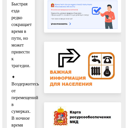
Быстрая
езда
редко
сокращает
время в
пути, но
может
привести
к
трагедии.
✦
Воздержитесь
от
перемещений
в
сумерках.
В ночное
время