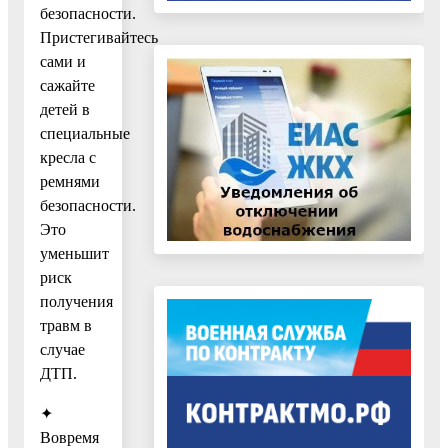
безопасности.
Пристегивайтесь
сами и
сажайте
детей в
специальные
кресла с
ремнями
безопасности.
Это
уменьшит
риск
получения
травм в
случае
ДТП.
✦
Вовремя