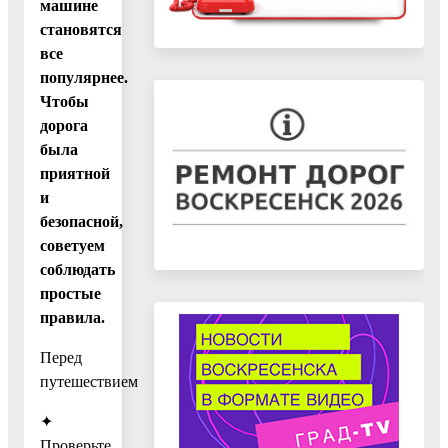
машине
становятся
все
популярнее.
Чтобы
дорога
была
приятной
и
безопасной,
советуем
соблюдать
простые
правила.
Перед
путешествием
✦
Проверьте