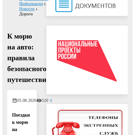
Информация
Новости
Дороги
К морю
на авто:
правила
безопасного
путешествия
05.08.2020
520
Поездки
к морю
на