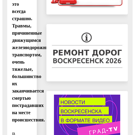
это
всегда
страшно.
Травмы,
причиненные
движущимся
железнодорожным
транспортом,
очень
тяжелые,
большинство
их
заканчивается
смертью
пострадавших
на месте
происшествия.
В