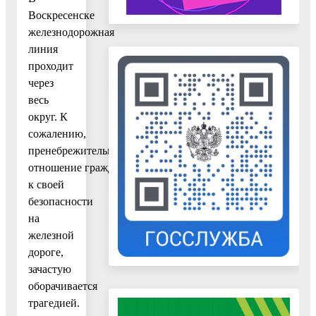
Воскресенске
железнодорожная
линия
проходит
через
весь
округ. К
сожалению,
пренебрежительное
отношение граждан
к своей
безопасности
на
железной
дороге,
зачастую
оборачивается
трагедией.