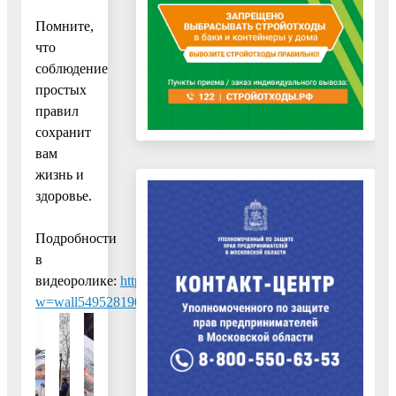
Помните,
что
соблюдение
простых
правил
сохранит
вам
жизнь и
здоровье.
Подробности
в
видеоролике:
https://vk.com/avbolotnikov?
w=wall549528190_6854%2Fall
.