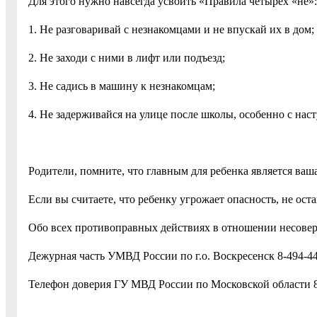
Для этого нужно навсегда усвоить «Правила четырех «не»:
1. Не разговаривай с незнакомцами и не впускай их в дом;
2. Не заходи с ними в лифт или подъезд;
3. Не садись в машину к незнакомцам;
4. Не задерживайся на улице после школы, особенно с нас
Родители, помните, что главным для ребенка является ваш
Если вы считаете, что ребенку угрожает опасность, не ост
Обо всех противоправных действиях в отношении несове
Дежурная часть УМВД России по г.о. Воскресенск 8-494-44
Телефон доверия ГУ МВД России по Московской области 8