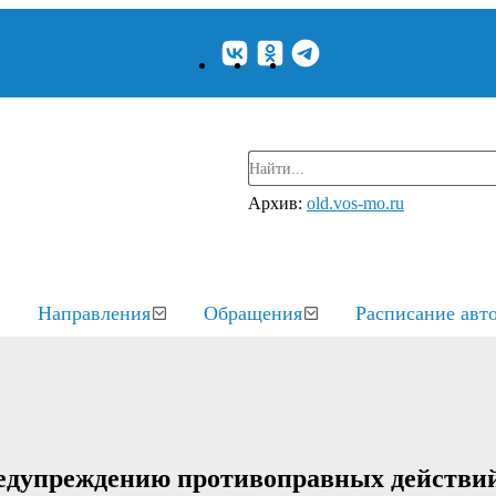
Архив:
old.vos-mo.ru
Направления
Обращения
Расписание авт
предупреждению противоправных действи