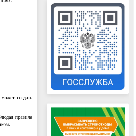
ациях:
 может создать
блюдая правила
иком.