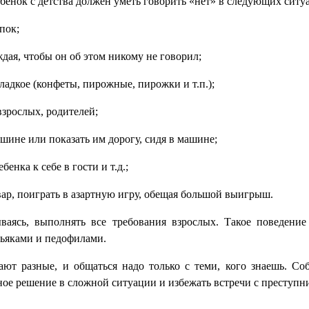
бенок с детства должен уметь говорить «нет» в следующих ситу
пок;
ждая, чтобы он об этом никому не говорил;
ладкое (конфеты, пирожные, пирожки и т.п.);
взрослых, родителей;
шине или показать им дорогу, сидя в машине;
нка к себе в гости и т.д.;
вар, поиграть в азартную игру, обещая большой выигрыш.
ваясь, выполнять все требования взрослых. Такое поведение
ньяками и педофилами.
ают разные, и общаться надо только с теми, кого знаешь. Со
ное решение в сложной ситуации и избежать встречи с преступн