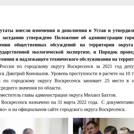
путаты внесли изменения и дополнения в Устав и утверди
а заседании утверждено Положение об администрации горо
дении общественных обсуждений на территории округа
ударственной экологической экспертизе, и Порядок прове
остояния и надлежащего технического обслуживания на терри
оссии по городскому округу Воскресенск за 2021 год деп
к Дмитрий Коновалов. Уровень преступности в расчете на 10 т
 по городскому округу Воскресенск занимает 25 место в о
реднего значения по области.
аместитель главы администрации округа Михаил Бахтов.
а Воскресенск назначено на 31 марта 2022 года. С документам
во» и на официальном сайте городского округа Воскресенск.