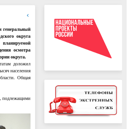
ли генеральный
дского округа
 планируемой
дения осмотра
тории округа.
утатам доложил
ысяч населения
бласти. Общая
и, подлежащими