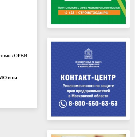
мптомов ОРВИ
tMO и на