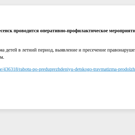
ресенск проводится оперативно-профилактическое мероприяти
ма детей в летний период, выявление и пресечение правонаруше
м.
icle/436318/rabotu-po-preduprezhdeniyu-detskogo-travmatizma-prodolzha