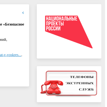
е «Безопасное
ний,
t-v-voskres...
.