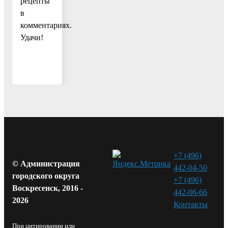
рецепты
в
комментариях.
Удачи!
+7 (496)
© Администрация
442-04-50
городского округа
+7 (496)
Воскресенск, 2016 -
442-06-66
2026
Контакты⁠
При цитировании или