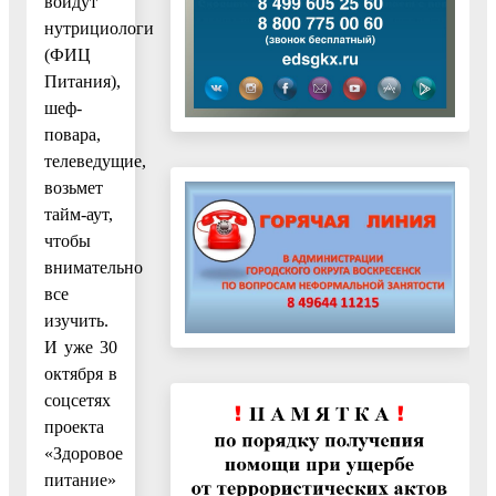
войдут
нутрициологи
(ФИЦ
Питания),
шеф-
повара,
телеведущие,
возьмет
тайм-аут,
чтобы
внимательно
все
изучить.
И уже 30
октября в
соцсетях
проекта
«Здоровое
питание»