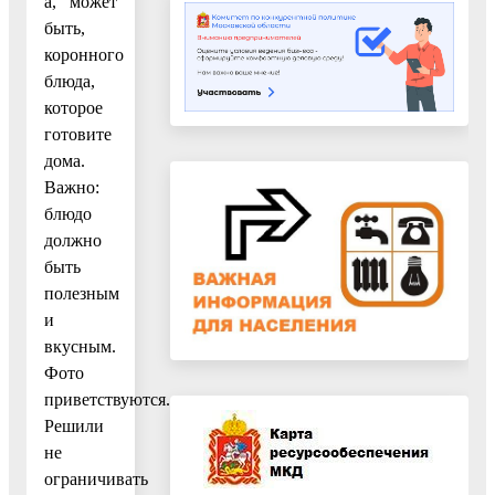
а, может
быть,
коронного
блюда,
которое
готовите
дома.
Важно:
блюдо
должно
быть
полезным
и
вкусным.
Фото
приветствуются.
Решили
не
ограничивать