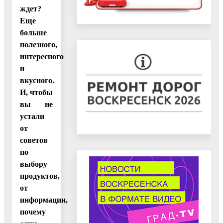
ждет?
Еще
больше
полезного,
интересного
и
вкусного.
И, чтобы
вы не
устали
от
советов
по
выбору
продуктов,
от
информации,
почему