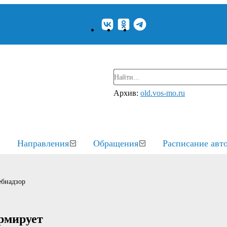
Архив:
old.vos-mo.ru
Направления
Обращения
Расписание авт
ебнадзор
рмирует