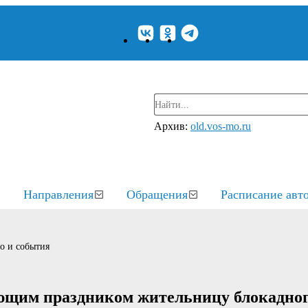
Архив:
old.vos-mo.ru
Направления
Обращения
Расписание авт
о и события
ающим праздником жительницу блокадно