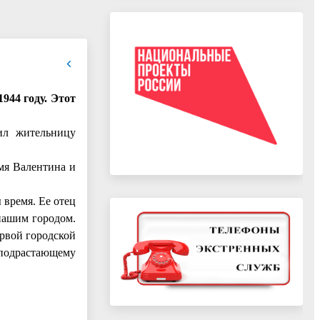
944 году. Этот
ил жительницу
мя Валентина и
 время. Ее отец
 нашим городом.
рвой городской
 подрастающему