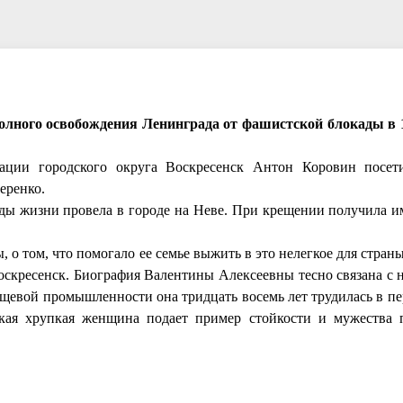
олного освобождения Ленинграда от фашистской блокады в 1
рации городского округа Воскресенск Антон Коровин посет
черенко.
оды жизни провела в городе на Неве. При крещении получила и
 о том, что помогало ее семье выжить в это нелегкое для страны
Воскресенск. Биография Валентины Алексеевны тесно связана с
ищевой промышленности она тридцать восемь лет трудилась в пе
ькая хрупкая женщина подает пример стойкости и мужества