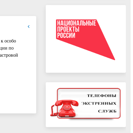
 к особо
ации по
астровой