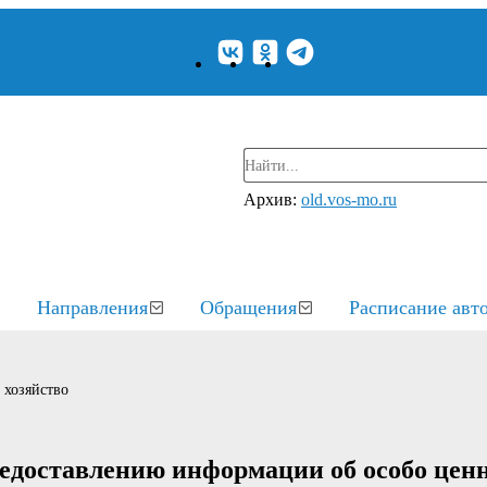
Архив:
old.vos-mo.ru
Направления
Обращения
Расписание авт
 хозяйство
редоставлению информации об особо цен