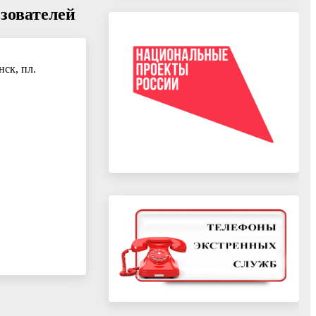
зователей
ск, пл.