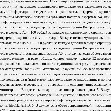
бъем, установленный пунктом 32 настоящего административного реглам
тов и (или) материалов оплачиваются пользователем в следующем размер
аемой информации – в случае, если запрашиваемая информация хранитс
о района Московской области на бумажном носителе в формате А4, или
 информации в электронном виде; - 20 рублей за каждую дополнительну
запрашиваемая информация хранится в администрации Воскресенского м
еле в формате А3; - 100 рублей за каждую дополнительную страницу з
 информация хранится в администрации Воскресенского муниципального 
орматах от А2 до А0; - 1000 рублей за каждую дополнительную страницу
запрашиваемая информация хранится в администрации Воскресенского м
еле в формате, превышающем формат А0. 3. В случае, если объем запр
осителе меньше или равен объему, установленному пунктом 32 настояще
направляется пользователю по почте, муниципальная услуга предоставля
ваемых документов и (или) материалов на бумажном носителе превышае
стративного регламента, и информация направляется пользователю по по
нных документов и (или) материалов пользователю информации, в полно
ассчитываются в соответствии с тарифами на оказание универсальных у
министрации Воскресенского муниципального района запроса. 5. В случа
и не превышает объем, установленный пунктом 32 настоящего админис
вателя информации указан в запросе, информация направляется пользова
почты БЕСПЛАТНО. 6. В случае, если объем запрашиваемой информаци
 32 настоящего административного регламента, она записывается на ко