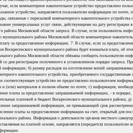
лучае, если компьютерное накопительное устройство предоставлено польз
азанное устройство, направляется пользователю информации по почте, п
ды, связанные с пересылкой компьютерного накопительного устройства 
азание универсальных услуг связи, действующими на дату регистрации в
 района Московской области запроса. В случае, если пользователь инф
о муниципального района Московской области компьютерное накопитель
 плату за предоставление информации. 7. В случае, если за предоставле
ия Воскресенского муниципального района будет взиматься плата, об эт
льного района Московской области обязаны сообщить пользователю ин
й со дня регистрации полученного в установленном порядке запроса. Пр
й информации; б) размер расходов на изготовление копий запрашиваемы
пьютерного накопительного устройства, приобретаемого государственным
ли соответствующее устройство не предоставлено пользователем информа
 и (или) материалов в полном объеме по почте; г) информация, необход
ение платы за предоставление запрашиваемой информации, - в порядке,
ательных платежей в бюджет Воскресенского муниципального района; д) 
вление запрашиваемой информации, не превышающий срок рассмотрения
сление платы за предоставление информации на счет, открытый для по
пального района. Информация о деятельности органов местного самоуп
ставляемая на платной основе, направляется (передается) пользователю
нформации.