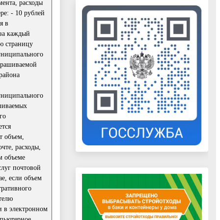
ента, расходы
е: - 10 рублей
я в
 за каждый
ю страницу
униципального
апрашиваемой
района
униципального
ашиваемых
го
ется
т объем,
чте, расходы,
м объеме
слуг почтовой
е, если объем
тративного
телю
и в электронном
мпьютерное