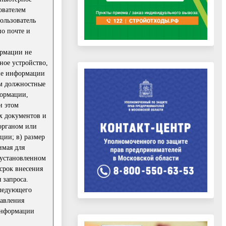
ователем
ользователь
по почте и
ормации не
ное устройство,
ние информации
ом должностные
формации,
и этом
х документов и
 органом или
ции; в) размер
имая для
 установленном
срок внесения
 запроса.
следующего
равления
 информации