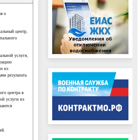
я о
нальный центр,
ипального
альной услуги,
трацию
ги из
чи результата
ого центра в
ой услуги из
ваются
ей.