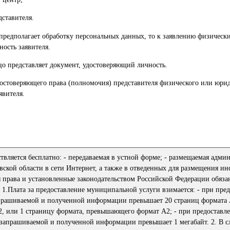
дставителя.
 предполагает обработку персональных данных, то к заявлению физическ
ость заявителя.
цо представляет документ, удостоверяющий личность.
достоверяющего права (полномочия) представителя физического или юрид
явителя.
вляется бесплатно: - передаваемая в устной форме; - размещаемая адми
ской области в сети Интернет, а также в отведенных для размещения и
я права и установленные законодательством Российской Федерации обяза
 1.Плата за предоставление муниципальной услуги взимается: - при пре
прашиваемой и полученной информации превышает 20 страниц формата 
2, или 1 страницу формата, превышающего формат А2; - при предоставл
запрашиваемой и полученной информации превышает 1 мегабайт. 2. В сл