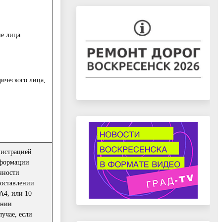
ие лица
ического лица,
нистрацией
нформации
нности
доставлении
А4, или 10
ении
учае, если