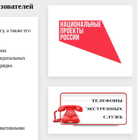
зователей
у, а также его
она
ниципальных
рядке.
ормативными