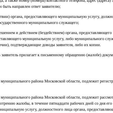
а, а также номер (номера) контактного телефона, адрес (адреса)
н быть направлен ответ заявителю;
ствии) органа, предоставляющего муниципальную услугу, должн
осударственного муниципального служащего;
 решением и действием (бездействием) органа, предоставляющего
оставляющего муниципальную услугу, либо муниципального слу
чии), подтверждающие доводы заявителя, либо их копии.
в заявитель прилагает к письменному обращению (жалобе) доку
 муниципального района Московской области, подлежит регист
о муниципального района Московской области, подлежит рассм
рению жалобы, в течение пятнадцати рабочих дней со дня его 
униципальную услугу, должностного лица органа, предоставляю