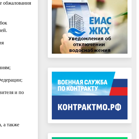
ае обжалования
ибок
ней.
ия
ниям;
Федерации;
вителя и по
, а также