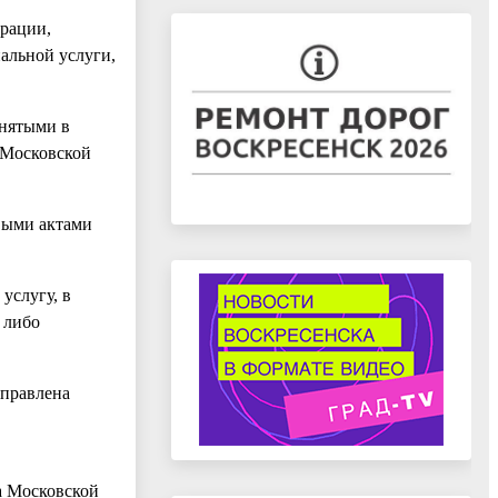
ерации,
альной услуги,
инятыми в
 Московской
выми актами
услугу, в
 либо
аправлена
а Московской