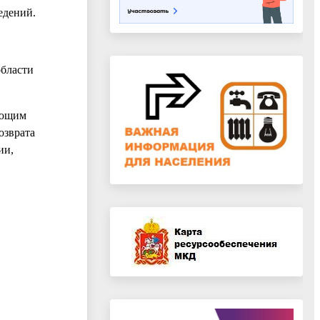
едений.
области
яющим
озврата
ии,