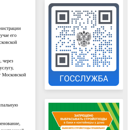
инистрации
учае его
сковской
 через
услугу,
г Московской
ципальную
менование,