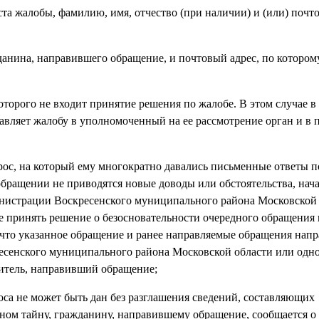
ста жалобы, фамилию, имя, отчество (при наличии) и (или) почт
данина, направившего обращение, и почтовый адрес, по котором
оторого не входит принятие решения по жалобе. В этом случае в
равляет жалобу в уполномоченный на ее рассмотрение орган и в
рос, на который ему многократно давались письменные ответы п
обращении не приводятся новые доводы или обстоятельства, нач
инистрации Воскресенского муниципального района Московской 
е принять решение о безосновательности очередного обращения
 что указанное обращение и ранее направляемые обращения напр
есенского муниципального района Московской области или одно
итель, направивший обращение;
оса не может быть дан без разглашения сведений, составляющих
ом тайну, гражданину, направившему обращение, сообщается о