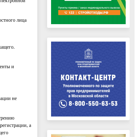
 электронной
остного лица
жащего.
менты и
рации не
отрению
регистрации, а
щего