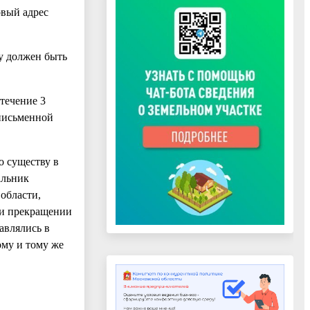
овый адрес
у должен быть
 течение 3
 письменной
о существу в
альник
области,
 и прекращении
авлялись в
му и тому же