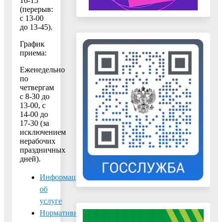
16-15
(перерыв:
с 13-00
до 13-45).
График
приема:
Еженедельно
по
четвергам
c 8-30 до
13-00, с
14-00 до
17-30 (за
исключением
нерабочих
праздничных
дней).
Информация
об
услуге
Нормативно-