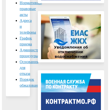
Нормативно-
правовые
акты
Адреса
и
телефоны
График
приема
Административные
процедуры
Основания
для
отказа
Порядок
обжалования