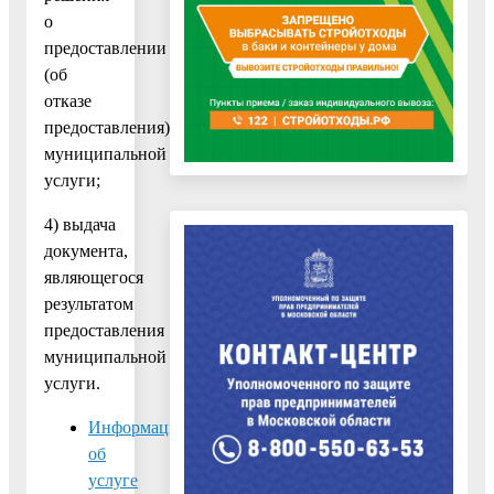
о
предоставлении
(об
отказе
предоставления)
муниципальной
услуги;
4) выдача
документа,
являющегося
результатом
предоставления
муниципальной
услуги.
Информация
об
услуге