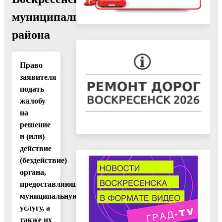
муниципального
района
Право
заявителя
подать
жалобу
на
решение
и (или)
действие
(бездействие)
органа,
предоставляющего
муниципальную
услугу, а
также их