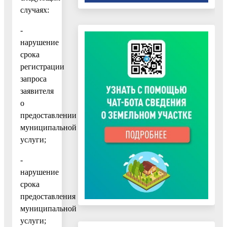
случаях:
-
нарушение
срока
регистрации
запроса
заявителя
о
предоставлении
муниципальной
услуги;
-
нарушение
срока
предоставления
муниципальной
услуги;