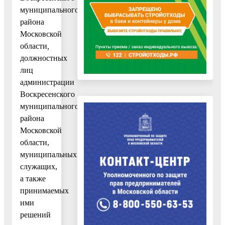
муниципального
района
Московской
области
,
должностных
лиц
администрации
Воскресенского
муниципального
района
Московской
области,
муниципальных
служащих,
а также
принимаемых
ими
решений