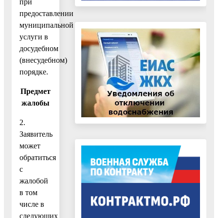
при
предоставлении
муниципальной
услуги в
досудебном
(внесудебном)
порядке.
Предмет
жалобы
2.
Заявитель
может
обратиться
с
жалобой
в том
числе в
следующих