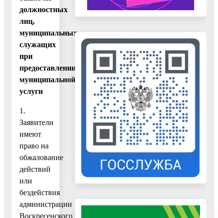
должностных
лиц,
муниципальных
служащих
при
предоставлении
муниципальной
услуги
1.
Заявители
имеют
право на
обжалование
действий
или
бездействия
администрации
Воскресенского