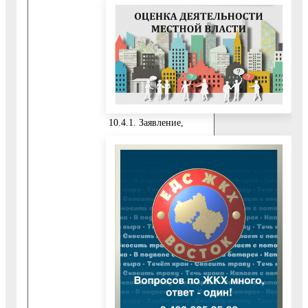
обязательные
документы по
основанию,
указанному в пункте
6.1.1 настоящего
Административного
регламента:
10.4.1. Заявление,
подписанное самим
заявителем.
10.4.2. Документ,
удостоверяющий
личность представителя
заявителя.
10.4.3. Документ,
подтверждающий
полномочия
представителя
заявителя,