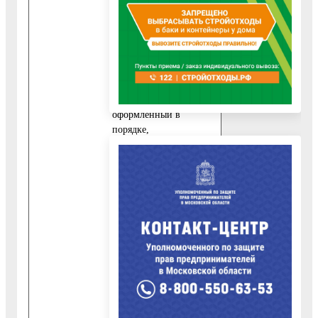
реестре прав на
недвижимое
имущество и сделок с
ним.
10.2.4.
Подготовленный и
оформленный в
порядке,
установленном
приложением 11 к
Административному
регламенту, проект
переустройства и (или)
перепланировки
переустраиваемого и
(или)
перепланируемого
жилого помещения.
10.3. В случае если за