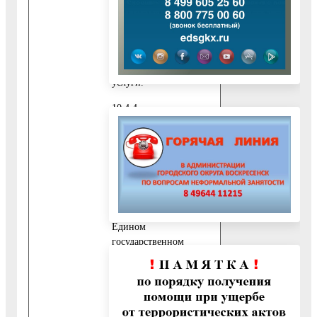
уполномоченного на
сдачу документов и
получение результата
оказания
государственной
услуги.
10.4.4.
Правоустанавливающие
документы на
переустраиваемое и
(или) перепланируемое
жилое помещение,
если права на него не
зарегистрированы в
Едином
государственном
реестре прав на
недвижимое
имущество и сделок с
ним.