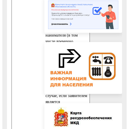
перепланируемого
жилого помещения.
10.3.5. Согласие в
письменной форме
всех членов семьи
нанимателя (в том
числе временно
отсутствующих членов
семьи нанимателя),
занимающих
переустраиваемое и
(или) перепланируемое
жилое помещение на
основании договора
социального найма (в
случае, если заявителем
является
уполномоченный
наймодателем на
представление
предусмотренных