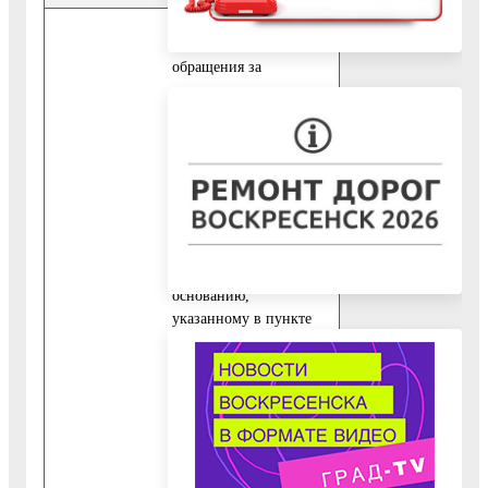
10.1. В случае
обращения за
получением
государственной
услуги
непосредственно самим
заявителем,
представляются
следующие
обязательные
документы по
основанию,
указанному в пункте
6.1.1 настоящего
Административного
регламента:
10.2. Для
собственников жилых
помещений: