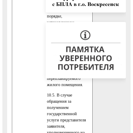
10.4.5 Подготовленный
и оформленный в
порядке,
установленном
приложением 11 к
настоящему
Административному
регламенту, проект
переустройства и (или)
перепланировки
переустраиваемого и
(или)
перепланируемого
жилого помещения.
10.5. В случае
обращения за
получением
государственной
услуги представителя
заявителя,
уполномоченного на