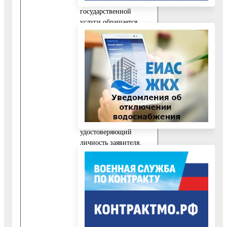
получением
государственной
услуги обращается
наниматель помещения
по договору
социального найма:
10.3.1. Заявление,
подписанное
непосредственно самим
заявителем.
10.3.2. Документ,
удостоверяющий
личность заявителя.
10.3.3.
Правоустанавливающие
документы на
переустраиваемое и
(или) перепланируемое
жилое помещение,
если права на него не