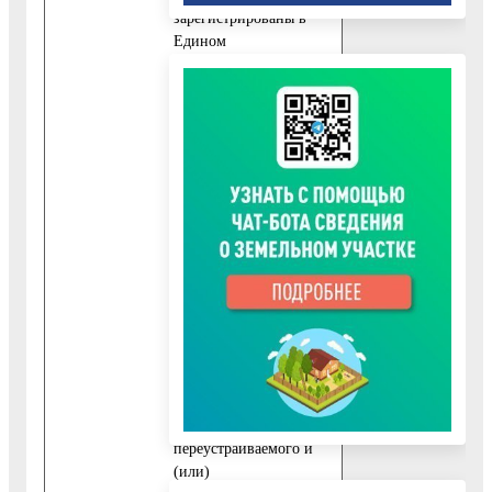
зарегистрированы в
Едином
государственном
реестре прав на
недвижимое
имущество и сделок с
ним.
10.3.4.
Подготовленный и
оформленный в
порядке,
установленном
приложением 11 к
настоящем
Административному
регламенту, проект
переустройства и (или)
перепланировки
переустраиваемого и
(или)