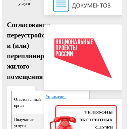
услуги
Согласование
переустройства
и (или)
перепланировки
жилого
помещения
Управление
Ответственный
архитектуры и
орган
градостроительства
Получатели
Физические лица
,
услуги
Юридические лица