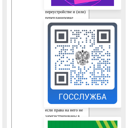
10.2.1. Заявление о
переустройстве и (или)
перепланировке
жилого помещения,
подписанное самим
заявителем (далее -
Заявление).
10.2.2. Документ,
удостоверяющий
личность заявителя.
10.2.3
Правоустанавливающие
документы на
переустраиваемое и
(или) перепланируемое
жилое помещение,
если права на него не
зарегистрированы в
Едином
государственном