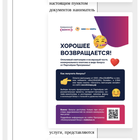
настоящим пунктом
документов наниматель
переустраиваемого и
(или)
перепланируемого
жилого помещения по
договору социального
найма).
10.4. В случае
обращения за
получением
государственной
услуги представителя
заявителя,
уполномоченного на
сдачу документов и
получение результата
предоставления
государственной
услуги, представляются
следующие