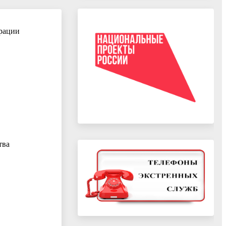
трации
тва