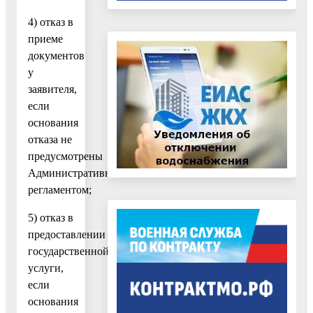
4) отказ в
приеме
документов
у
заявителя,
если
основания
отказа не
предусмотрены
Административным
регламентом;
5) отказ в
предоставлении
государственной
услуги,
если
основания