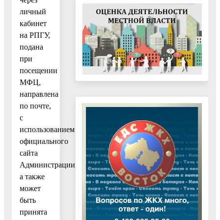
личный
кабинет
на РПГУ,
подана
при
посещении
МФЦ,
направлена
по почте,
с
использованием
официального
сайта
Администрации,
а также
может
быть
принята