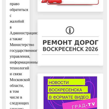
право
обратиться
с
жалобой
в
Администрацию,
а также
Министерство
государственного
управления,
информационных
технологий
и связи
Московской
области,
в том
числе в
следующих
случаях: