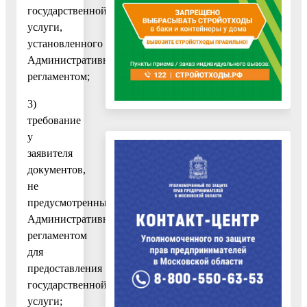
государственной
услуги,
установленного
Административным
регламентом;
3)
требование
у
заявителя
документов,
не
предусмотренных
Административным
регламентом
для
предоставления
государственной
услуги;