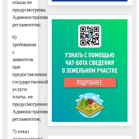
отказа не
предусмотрены
Административным
регламентом;
6)
требование
с
заявителя
при
предоставлении
государственной
услуги
платы, не
предусмотренной
Административным
регламентом;
7) отказ
должностного