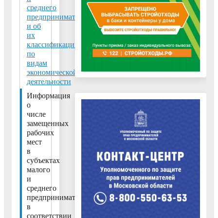
среднего
территории
предпринимательства
городского
и об
округа
их
Воскресенск
классификации
по
в
видам
сфере
экономической
малого
деятельности
и
Информация
среднего
о
предпринимательства,
числе
замещенных
с
рабочих
учетом
мест
индивидуальных
в
субъектах
предпринимателей,
малого
занято
и
порядка
среднего
13
предпринимательства
в
900
соответствии