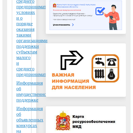
среднего
предпринимательства,
условиях
и о
порядке
оказания
такими
организациями
поддержки
субъектам
малого
и
среднего
предпринимательства
Информация
об
имущественной
поддержке
Информация
об
объявленных
конкурсах
на