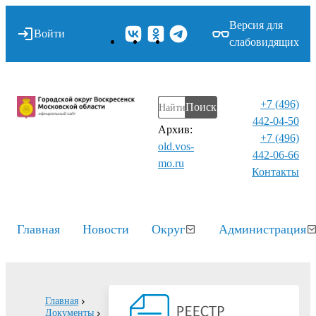
Версия для
Войти
слабовидящих
+7 (496)
Поиск
442-04-50
Архив:
+7 (496)
old.vos-
442-06-66
mo.ru
Контакты⁠
Главная
Новости
Округ
Администрация
Главная
Документы