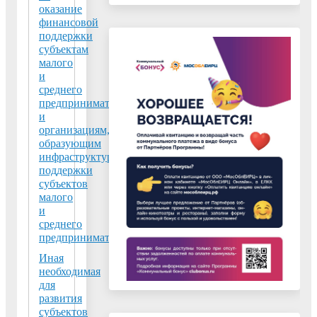
оказание
финансовой
поддержки
субъектам
малого
и
среднего
предпринимательства
и
организациям,
образующим
инфраструктуру
поддержки
субъектов
малого
и
среднего
предпринимательства
Иная
необходимая
для
развития
субъектов