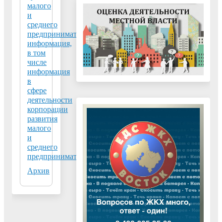
малого
и
среднего
предпринимательства
информация,
в том
числе
информация
в
сфере
деятельности
корпорации
развития
малого
и
среднего
предпринимательства
Архив