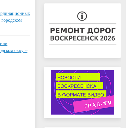
оординационных
в городском
 или
одском округе