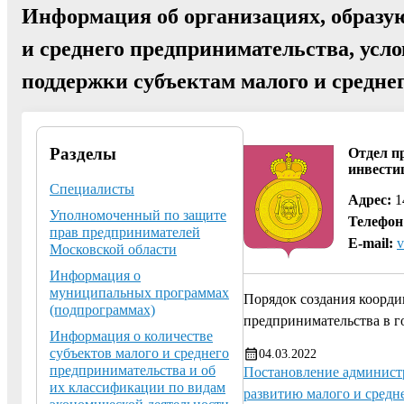
Информация об организациях, образу
и среднего предпринимательства, усл
поддержки субъектам малого и средне
Разделы
Отдел п
инвести
Специалисты
Адрес:
14
Уполномоченный по защите
Телефон
прав предпринимателей
E-mail:
v
Московской области
Информация о
муниципальных программах
Порядок создания коорди
(подпрограммах)
предпринимательства в г
Информация о количестве
субъектов малого и среднего
04.03.2022
предпринимательства и об
Постановление администр
их классификации по видам
развитию малого и средн