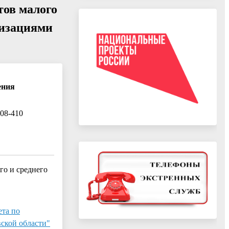
тов малого
низациями
ения
408-410
го и среднего
ета по
ской области"