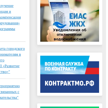
олучение
лицам и
 компенсация
борудования»
программы
ета городского
инимателям в
его
I «Развитие
ство»"
мероприятию
связанных с
мательства"