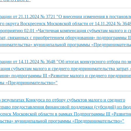
ации от 21.11.2024 № 3721 "О внесении изменения в постановл
о округа Воскресенск Московской области от 14.11.2024 № 364
ероприятию 02.01 «Частичная компенсация субъектам малого и с
рат, связанных с приобретением оборудования» подпрограммы II
принимательства» муниципальной программы «Предприниматель
ации от 14.11.2024 № 3648 "Об итогах конкурсного отбора по 
ация субъектам малого и среднего предпринимательства затрат, 
ния» подпрограммы III «Развитие малого и среднего предприни
мы «Предпринимательство»"
результатах Конкурса по отбору субъектов малого и среднего
право предоставления финансовой поддержки (субсидий) из бю
есенск Московской области в рамках Подпрограммы III «Развити
льства» муниципальной программы «Предпринимательство»"