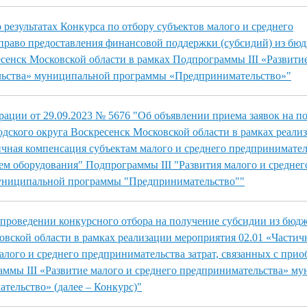
результатах Конкурса по отбору субъектов малого и среднего
право предоставления финансовой поддержки (субсидий) из бю
есенск Московской области в рамках Подпрограммы III «Развити
льства» муниципальной программы «Предпринимательство»"
ации от 29.09.2023 № 5676 "Об объявлении приема заявок на п
одского округа Воскресенск Московской области в рамках реали
чная компенсация субъектам малого и среднего предприниматель
ем оборудования" Подпрограммы III "Развития малого и среднег
униципальной программы "Предпринимательство""
проведении конкурсного отбора на получение субсидии из бюдж
овской области в рамках реализации мероприятия 02.01 «Частич
алого и среднего предпринимательства затрат, связанных с при
ммы III «Развитие малого и среднего предпринимательства» м
ельство» (далее – Конкурс)"