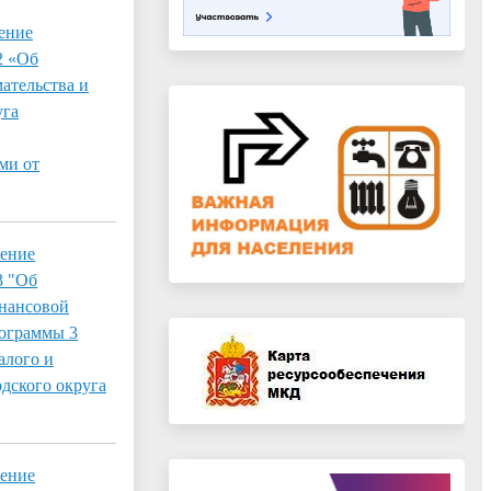
ение
2 «Об
ательства и
уга
ми от
ление
3 "Об
инансовой
рограммы 3
алого и
дского округа
ление