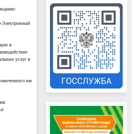
ходимо:
у «Электронный
ации и
аимодействие
альных услуг в
номоченного им
чив
а/