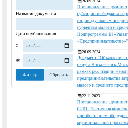
26.09.2024
Постановление администр
Название документа
субсидии из бюджета гор
индивидуальным предприн
субъектам малого и сред
Дата опубликования
Подпрограммы III «Разв
«Предпринимательство»"
с
26.09.2024
Документ "Объявление о 
до
округа Воскресенск Мос
рамках реализации мероп
предпринимательства зат
малого и среднего пред
22.11.2023
Постановление администр
02.01 "Частичная компенс
приобретением оборудова
муниципальной програм