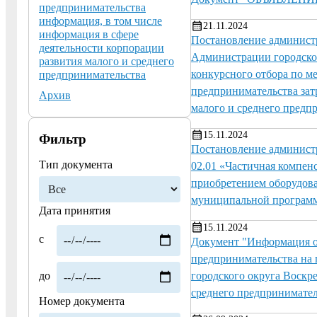
предпринимательства
информация, в том числе
21.11.2024
информация в сфере
Постановление администр
деятельности корпорации
Администрации городског
развития малого и среднего
конкурсного отбора по м
предпринимательства
предпринимательства зат
Архив
малого и среднего пред
15.11.2024
Фильтр
Постановление администр
Тип документа
02.01 «Частичная компенс
приобретением оборудова
муниципальной програм
Дата принятия
15.11.2024
с
Документ "Информация о 
предпринимательства на 
городского округа Воскр
до
среднего предпринимате
Номер документа