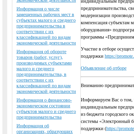
экономической деятельности
индивидуальным предприн
предпринимательства, свя
Информация о числе
замещенных рабочих мест в
модернизации производств
субъектах малого и среднего
компенсация субъектам м
предпринимательства в
оборудования» подпрогра
соответствии с их
программы «Предприним
классификацией по видам
экономической деятельности
Участие в отборе осущес
Информация об обороте
поддержки
https://promote
товаров (работ, услуг),
производимых субъектами
Объявление об отборе
малого и среднего
предпринимательства, в
соответствии с их
Вниманию предпринимат
классификацией по видам
экономической деятельности
Информируем Вас о том, 
Информация о финансово-
экономическом состоянии
индивидуальным предприн
субъектов малого и среднего
из бюджета городского о
предпринимательства
системы «Электронный бю
Информация об
поддержки (
https://promot
организациях, образующих