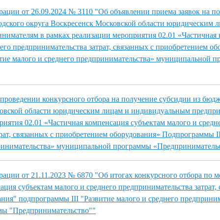
ации от 26.09.2024 № 3110 "Об объявлении приема заявок на п
одского округа Воскресенск Московской области юридическим 
имателям в рамках реализации мероприятия 02.01 «Частичная
него предпринимательства затрат, связанных с приобретением о
итие малого и среднего предпринимательства» муниципальной 
проведении конкурсного отбора на получение субсидии из бюдж
ковской области юридическим лицам и индивидуальным предпр
риятия 02.01 «Частичная компенсация субъектам малого и средн
рат, связанных с приобретением оборудования» Подпрограммы II
принимательства» муниципальной программы «Предприниматель
ации от 21.11.2023 № 6870 "Об итогах конкурсного отбора по 
ация субъектам малого и среднего предпринимательства затрат, 
ния" подпрограммы III "Развитие малого и среднего предприни
мы "Предпринимательство""