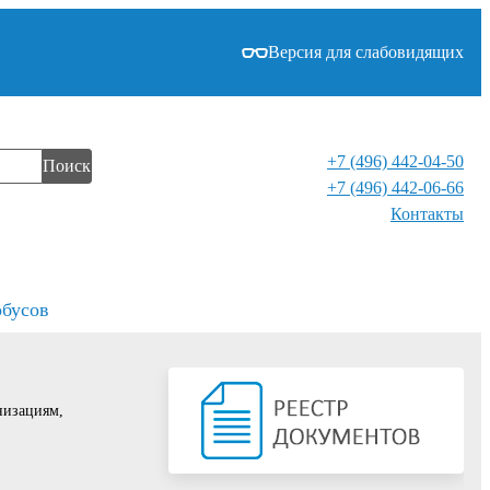
Версия для слабовидящих
+7 (496) 442-04-50
Поиск
+7 (496) 442-06-66
Контакты⁠
обусов
низациям,