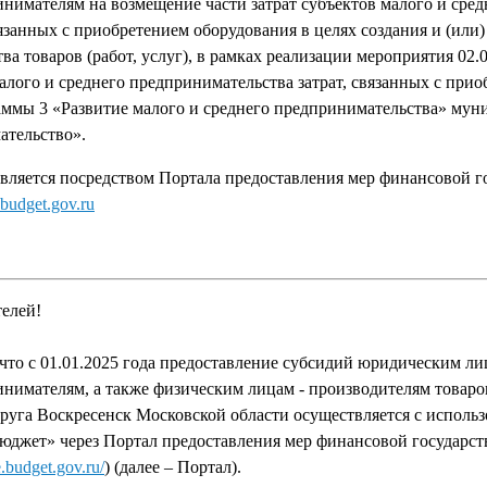
имателям на возмещение части затрат субъектов малого и сред
занных с приобретением оборудования в целях создания и (или)
а товаров (работ, услуг), в рамках реализации мероприятия 02.
алого и среднего предпринимательства затрат, связанных с при
ммы 3 «Развитие малого и среднего предпринимательства» му
ательство».
твляется посредством Портала предоставления мер финансовой г
.budget.gov.ru
елей!
что с 01.01.2025 года предоставление субсидий юридическим ли
имателям, а также физическим лицам - производителям товаров,
круга Воскресенск Московской области осуществляется с исполь
джет» через Портал предоставления мер финансовой государс
e.budget.gov.ru/
) (далее – Портал).