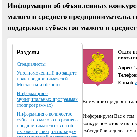
Информация об объявленных конкурса
малого и среднего предпринимательс
поддержки субъектов малого и средне
Разделы
Отдел п
инвести
Специалисты
Адрес:
14
Уполномоченный по защите
Телефон
прав предпринимателей
E-mail:
v
Московской области
Информация о
муниципальных программах
Вниманию предпринимат
(подпрограммах)
Информация о количестве
Информируем Вас о том, ч
субъектов малого и среднего
конкурсном отборе по пр
предпринимательства и об
субсидий юридическим л
их классификации по видам