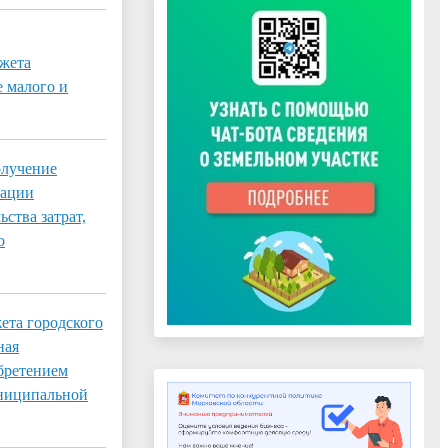
джета
е малого и
олучение
зации
ства затрат,
о
ета городского
ная
обретением
униципальной