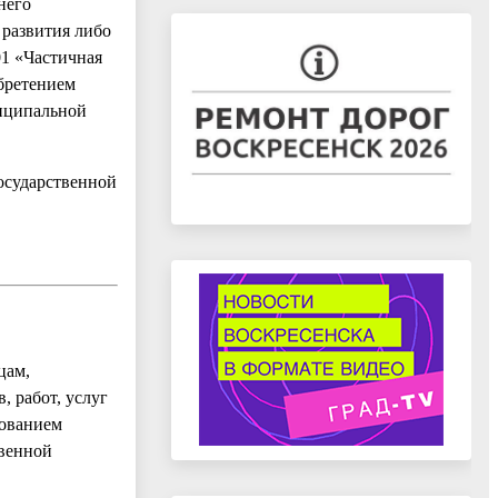
него
 развития либо
01 «Частичная
обретением
ниципальной
осударственной
цам,
 работ, услуг
зованием
твенной