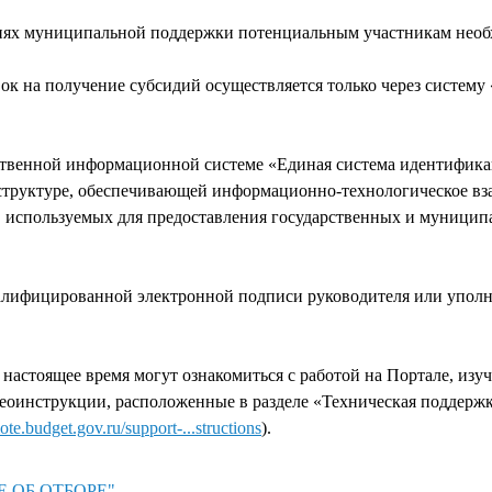
тиях муниципальной поддержки потенциальным участникам необ
явок на получение субсидий осуществляется только через систем
рственной информационной системе «Единая система идентифик
структуре, обеспечивающей информационно-технологическое вз
используемых для предоставления государственных и муницип
валифицированной электронной подписи руководителя или упол
настоящее время могут ознакомиться с работой на Портале, изу
еоинструкции, расположенные в разделе «Техническая поддержк
ote.budget.gov.ru/support-...structions
).
Е ОБ ОТБОРЕ"