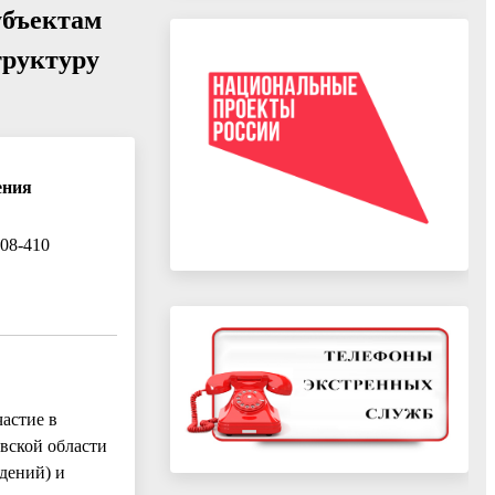
убъектам
труктуру
ения
408-410
частие в
вской области
дений) и