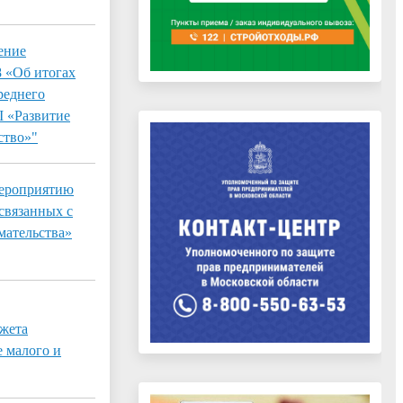
ение
8 «Об итогах
реднего
I «Развитие
ство»"
мероприятию
связанных с
мательства»
джета
е малого и