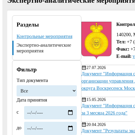
Экспертно-аналитические мероприят
Разделы
Контрол
140200, 
Контрольные мероприятия
Тел:
+7 (
Экспертно-аналитические
Факс:
+7
мероприятия
E-mail:
v
27.07.2026
Фильтр
Документ "Информация о 
Тип документа
организации управления 
округа Воскресенск Моск
15.05.2026
Дата принятия
Документ "Информация о 
с
за 3 месяца 2026 года"
20.04.2026
до
Документ "Результаты эк