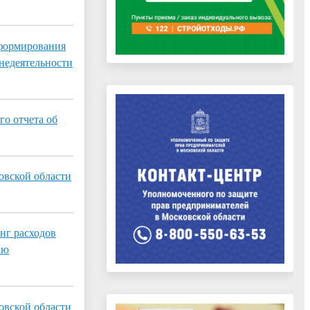
 формирования
недеятельности
го отчета об
овской области
нг расходов
ию
овской области