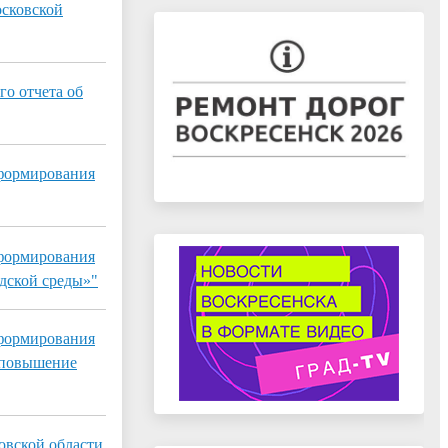
осковской
го отчета об
 формирования
 формирования
дской среды»"
 формирования
 повышение
овской области