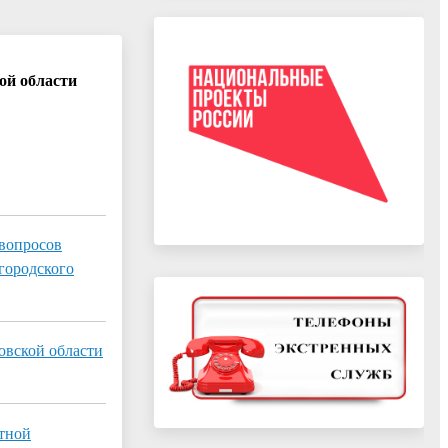
ой области
 вопросов
городского
овской области
етной