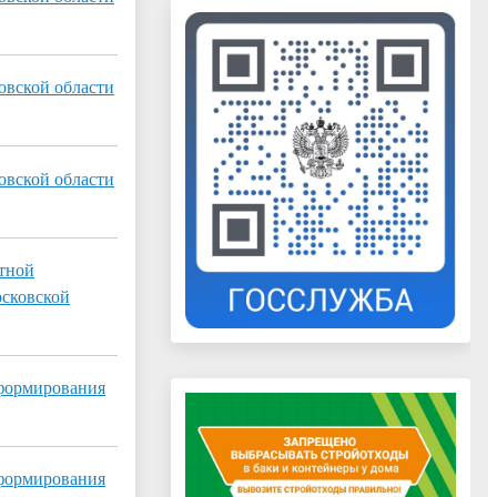
овской области
овской области
етной
осковской
 формирования
 формирования