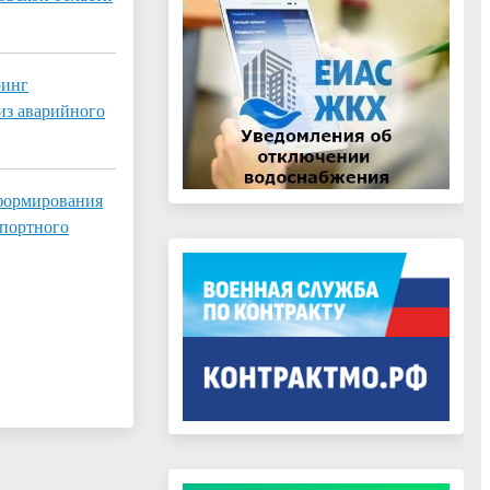
ринг
из аварийного
формирования
портного