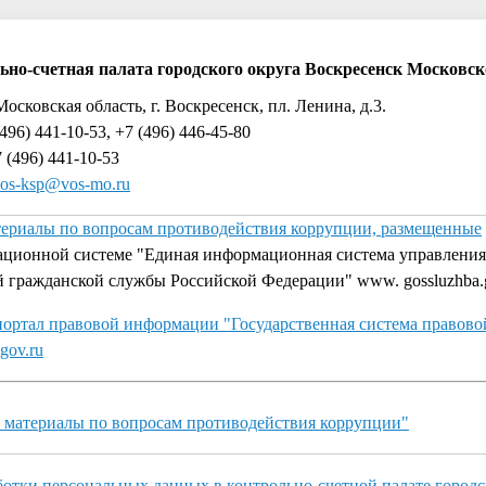
ьно-счетная палата городского округа Воскресенск Московск
Московская область, г. Воскресенск, пл. Ленина, д.3.
496) 441-10-53, +7 (496) 446-45-80
 (496) 441-10-53
os-ksp@vos-mo.ru
териалы по вопросам противодействия коррупции, размещенные
ационной системе "Единая информационная система управлени
й гражданской службы Российской Федерации" www. gossluzhba.
ортал правовой информации "Государственная система правово
gov.ru
 материалы по вопросам противодействия коррупции"
отки персональных данных в контрольно-счетной палате городс