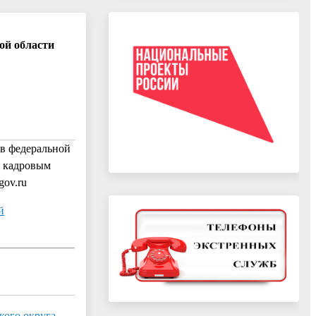
ой области
в федеральной
я кадровым
gov.ru
й
кого округа