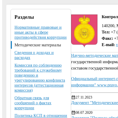
Разделы
Контрол
140200, 
Нормативные правовые и
Тел:
+7 (
иные акты в сфере
противодействия коррупции
Факс:
+7
E-mail:
v
Методические материалы
Сведения о доходах и
Научно-методические ма
расходах
государственной информ
Комиссия по соблюдению
составом государственно
требований к служебному
поведению и
Официальный интернет-п
урегулированию конфликта
информации" www.pravo.
интересов (аттестационная
комиссия)
27.11.2023
Обратная связь для
Документ "Методические
сообщений о фактах
коррупции
08.07.2020
Политика КСП в отношении
Документ "Правила обраб