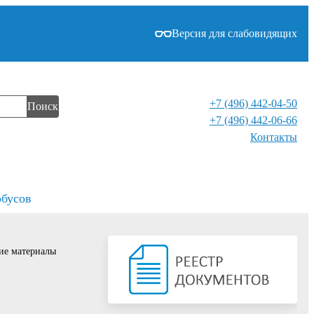
Версия для слабовидящих
+7 (496) 442-04-50
Поиск
+7 (496) 442-06-66
Контакты⁠
обусов
ие материалы