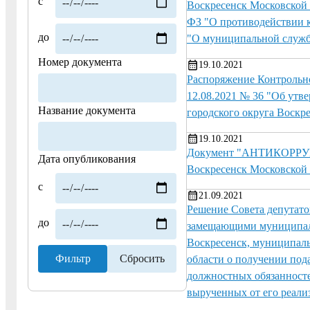
с
Воскресенск Московской 
ФЗ "О противодействии к
до
"О муниципальной служб
Номер документа
19.10.2021
Распоряжение Контрольно
12.08.2021 № 36 "Об ут
Название документа
городского округа Воскр
19.10.2021
Документ "АНТИКОРРУП
Дата опубликования
Воскресенск Московской 
с
21.09.2021
Решение Совета депутато
до
замещающими муниципаль
Воскресенск, муниципал
области о получении под
должностных обязанностей
вырученных от его реали