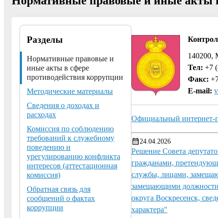
Нормативные правовые и иные акты в
Разделы
Контрол
140200, 
Нормативные правовые и
Тел:
+7 (
иные акты в сфере
противодействия коррупции
Факс:
+7
E-mail:
v
Методические материалы
Сведения о доходах и
расходах
Официальный интернет-п
Комиссия по соблюдению
требований к служебному
24.04.2026
поведению и
Решение Совета депутато
урегулированию конфликта
гражданами, претендующ
интересов (аттестационная
службы, лицами, замещ
комиссия)
замещающими должности 
Обратная связь для
округа Воскресенск, свед
сообщений о фактах
коррупции
характера"