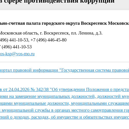
 сфере противодействия коррупции
ьно-счетная палата городского округа Воскресенск Московск
Московская область, г. Воскресенск, пл. Ленина, д.3.
496) 441-10-53, +7 (496) 446-45-80
 (496) 441-10-53
os-ksp@vos-mo.ru
ортал правовой информации "Государственная система правов
в от 24.04.2026 № 342/38 "Об утверждении Положения о предст
ими на замещение муниципальных должностей, должностей му
ающими муниципальные должности, муниципальными служащим
муниципальной службы в органах местного самоуправления го
ений о доходах, расходах, об имуществе и обязательствах имуще