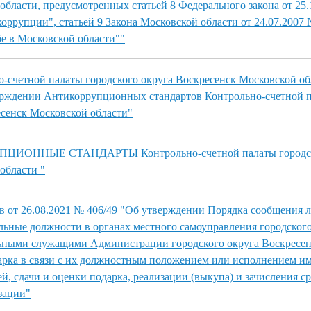
области, предусмотренных статьей 8 Федерального закона от 25.
оррупции", статьей 9 Закона Московской области от 24.07.2007
е в Московской области""
-счетной палаты городского округа Воскресенск Московской об
верждении Антикоррупционных стандартов Контрольно-счетной 
есенск Московской области"
ЦИОННЫЕ СТАНДАРТЫ Контрольно-счетной палаты городск
области "
в от 26.08.2021 № 406/49 "Об утверждении Порядка сообщения 
ные должности в органах местного самоуправления городского
ьными служащими Администрации городского округа Воскресен
арка в связи с их должностным положением или исполнением и
, сдачи и оценки подарка, реализации (выкупа) и зачисления ср
зации"