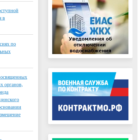
оступной
я в
сиях по
льных
 посвященных
х органов,
онда
ицинского
 основании
азмещение