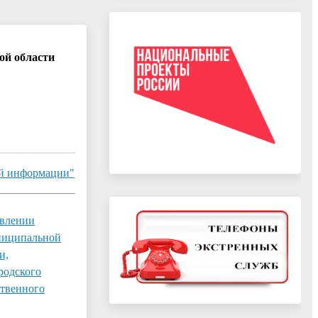
ой области
ой информации"
авлении
ниципальной
и,
родского
ственного