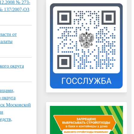
12.2008 № 273-
 № 137/2007-ОЗ
ласти от
палаты
ого округа
лицами,
 округа
ск Московской
ми
едств,