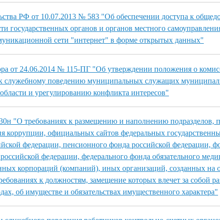
ства РФ от 10.07.2013 № 583 "Об обеспечении доступа к общед
ти государственных органов и органов местного самоуправлени
уникационной сети "интернет" в форме открытых данных"
ра от 24.06.2014 № 115-ПГ "Об утверждении положения о комис
 к служебному поведению муниципальных служащих муниципа
области и урегулированию конфликта интересов"
530н "О требованиях к размещению и наполнению подразделов,
я коррупции, официальных сайтов федеральных государственны
ийской федерации, пенсионного фонда российской федерации, ф
 российской федерации, федерального фонда обязательного мед
енных корпораций (компаний), иных организаций, созданных на
требованиях к должностям, замещение которых влечет за собой р
одах, об имуществе и обязательствах имущественного характера"