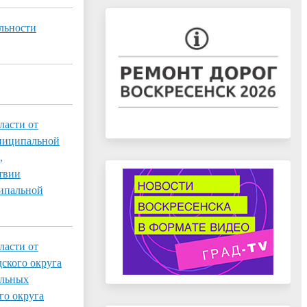
ельности
ласти от
униципальной
,
твии
ципальной
ласти от
ского округа
альных
го округа