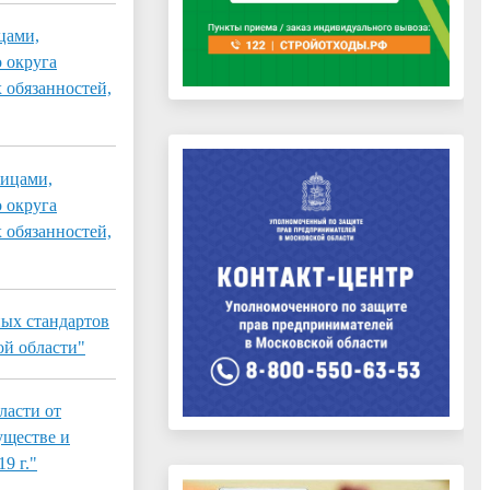
цами,
 округа
 обязанностей,
лицами,
 округа
 обязанностей,
ых стандартов
й области"
ласти от
уществе и
9 г."