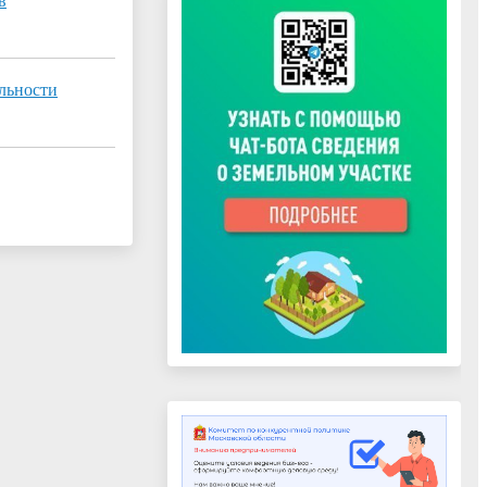
в
ельности