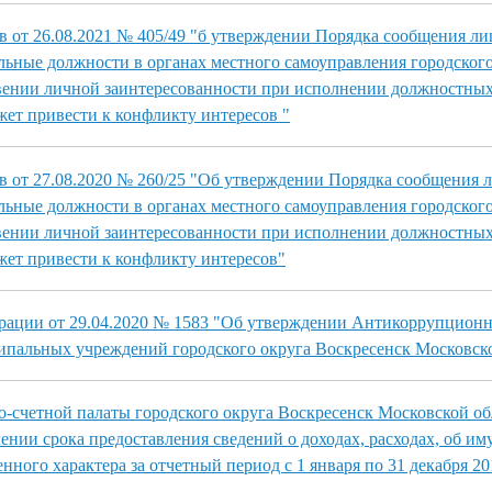
в от 26.08.2021 № 405/49 "б утверждении Порядка сообщения ли
ные должности в органах местного самоуправления городского
вении личной заинтересованности при исполнении должностных
жет привести к конфликту интересов "
в от 27.08.2020 № 260/25 "Об утверждении Порядка сообщения 
ные должности в органах местного самоуправления городского
вении личной заинтересованности при исполнении должностных
жет привести к конфликту интересов"
рации от 29.04.2020 № 1583 "Об утверждении Антикоррупционн
пальных учреждений городского округа Воскресенск Московско
-счетной палаты городского округа Воскресенск Московской об
ении срока предоставления сведений о доходах, расходах, об им
нного характера за отчетный период с 1 января по 31 декабря 201