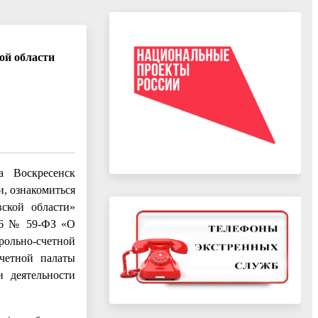
ой области
а Воскресенск
, ознакомиться
вской области»
006 № 59-ФЗ «О
рольно-счетной
счетной палаты
и деятельности