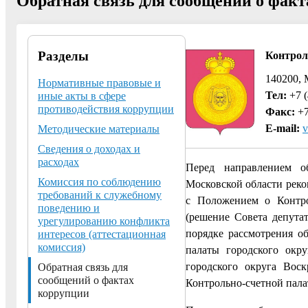
Обратная связь для сообщений о фак
Разделы
Контрол
140200, 
Нормативные правовые и
Тел:
+7 (
иные акты в сфере
противодействия коррупции
Факс:
+7
E-mail:
v
Методические материалы
Сведения о доходах и
расходах
Перед направлением о
Комиссия по соблюдению
Московской области реко
требований к служебному
с Положением о Контро
поведению и
(решение Совета депута
урегулированию конфликта
порядке рассмотрения о
интересов (аттестационная
комиссия)
палаты городского окру
городского округа Вос
Обратная связь для
сообщений о фактах
Контрольно-счетной пала
коррупции