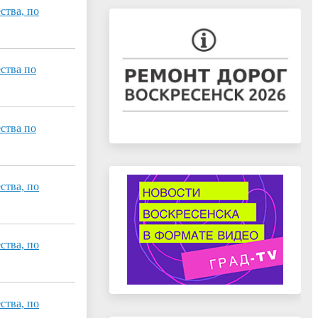
ства, по
ства по
ства по
ства, по
ства, по
ства, по