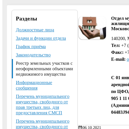
Разделы
Отдел м
жилищно
Московс
Должностные лица
Задачи и функции отдела
140200, 
Тел:
+7 
График приёма
Факс:
+7
Законодательство
E-mail:
Реестр земельных участков с
неоформленными объектами
недвижимого имущества
С 01 ян
Информационные
арендно
сообщения
по ЦФО,
Перечень муниципального
905 1 11
имущества, свободного от
(Админи
прав третьих лиц, для
04483J94
предоставления СМСП
Перечень муниципального
имущества, свободного от
06.10.2021