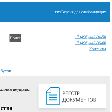
Версия для слабовидящих
+7 (496) 442-04-50
Поиск
+7 (496) 442-06-66
Контакты⁠
обусов
вижимого имущества
ества