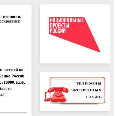
ственности,
оскресенск
 платежей по
Банка России
6710000, КБК
бласти
л/с