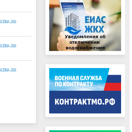
ства, по
ства, по
ства, по