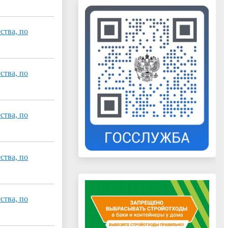
ства, по
ства, по
ства, по
ства, по
ства, по