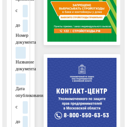
в
муниципальную
с
программу
«Формирование
до
современной
комфортной
Номер
городской
документа
среды»,
утвержденную
Название
постановлением
документа
Администрации
городского
округа
Дата
Воскресенск
опубликования
Московской
области
с
от
27.11.2019
до
№