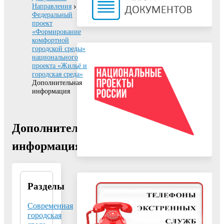
Направления
Федеральный
проект
«Формирование
комфортной
городской среды»
национального
проекта «Жильё и
городская среда»
Дополнительная
информация
Дополнительная
информация
Разделы
Федеральный
проект
«Формирование
Современная
комфортной
городская
городской