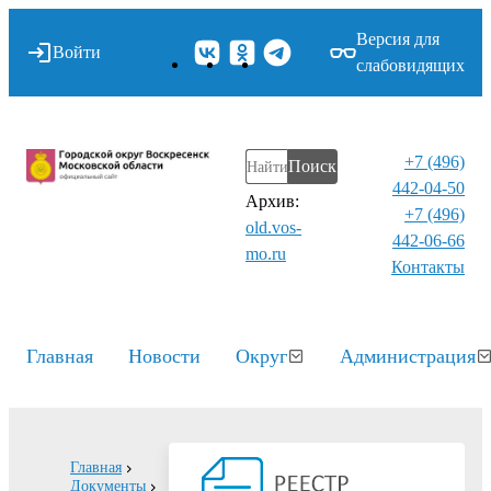
Версия для
Войти
слабовидящих
+7 (496)
Поиск
442-04-50
Архив:
+7 (496)
old.vos-
442-06-66
mo.ru
Контакты⁠
Главная
Новости
Округ
Администрация
Главная
Документы