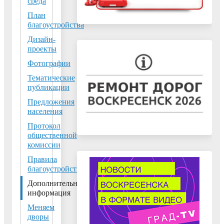
среда
среды»
План
национального
проекта
благоустройства
«Жильё и
Дизайн-
городская
проекты
среда»
Фотографии
Тематические
В
публикации
связи
Предложения
с
населения
прокладкой
Протокол
нового
общественной
комиссии
канализационного
коллектора
Правила
благоустройства
по
ул.
Дополнительная
информация
Светлая,
Центральная
Меняем
дворы
и