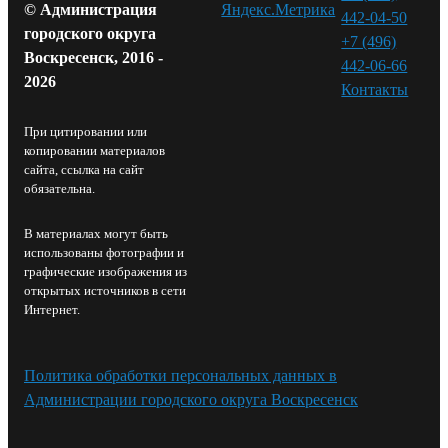
© Администрация
442-04-50
городского округа
+7 (496)
Воскресенск, 2016 -
442-06-66
2026
Контакты⁠
При цитировании или
копировании материалов
сайта, ссылка на сайт
обязательна.
В материалах могут быть
использованы фотографии и
графические изображения из
открытых источников в сети
Интернет.
Политика обработки персональных данных в
Администрации городского округа Воскресенск