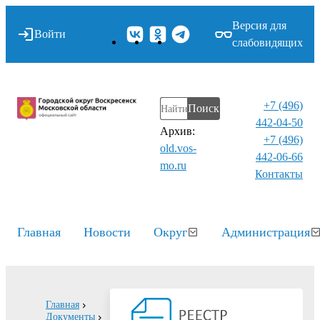
Версия для
Войти
слабовидящих
+7 (496)
Поиск
442-04-50
Архив:
+7 (496)
old.vos-
442-06-66
mo.ru
Контакты⁠
Главная
Новости
Округ
Администрация
Главная
Документы