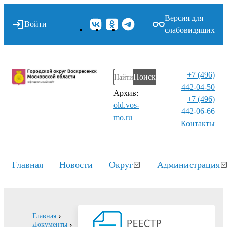
Версия для
Войти
слабовидящих
+7 (496)
Поиск
442-04-50
Архив:
+7 (496)
old.vos-
442-06-66
mo.ru
Контакты⁠
Главная
Новости
Округ
Администрация
Главная
Документы