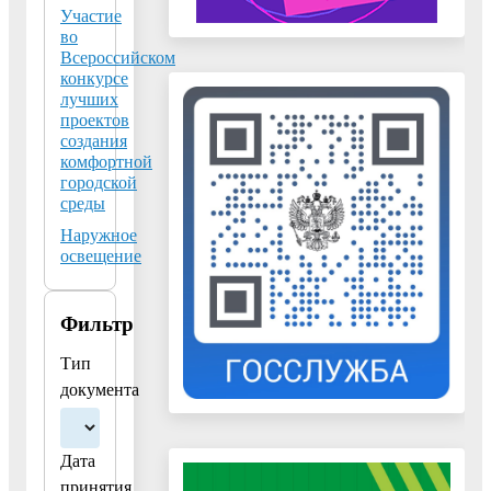
городской
Участие
во
среды,
Всероссийском
на
конкурсе
территории
лучших
городского
проектов
создания
округа
комфортной
Воскресенск
городской
на
среды
2022
Наружное
год
освещение
запланированы
мероприятия
Фильтр
по
благоустройству
Тип
двух
документа
общественных
пространств:
г.
Дата
Белоозерский,
принятия