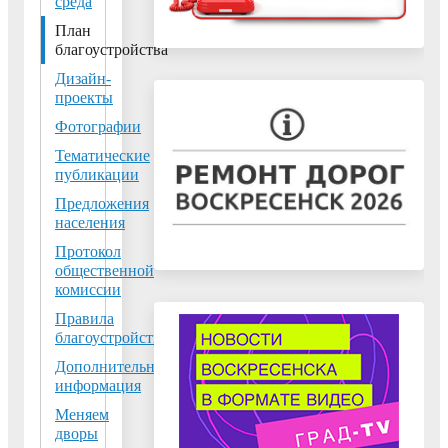
среда
среды»
План
национального
проекта
благоустройства
«Жильё и
Дизайн-
городская
проекты
среда»
Фотографии
Тематические
Для
публикации
улучшения
Предложения
внешнего
населения
облика
Протокол
территории,
общественной
комиссии
создания
центров
Правила
благоустройства
притяжения
для
Дополнительная
информация
населения
и
Меняем
дворы
комфортной