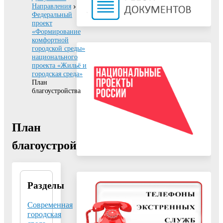
Направления
Федеральный
проект
«Формирование
комфортной
городской среды»
национального
проекта «Жильё и
городская среда»
План
благоустройства
План
благоустройства
Разделы
Федеральный
проект
«Формирование
Современная
комфортной
городская
городской