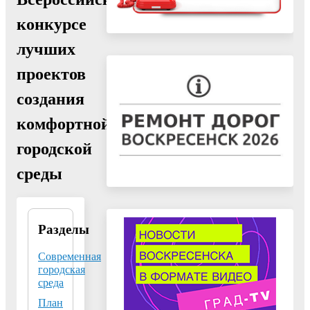
конкурсе
лучших
проектов
создания
комфортной
городской
среды
Разделы
Федеральный
проект
«Формирование
Современная
комфортной
городская
городской
среда
среды»
План
национального