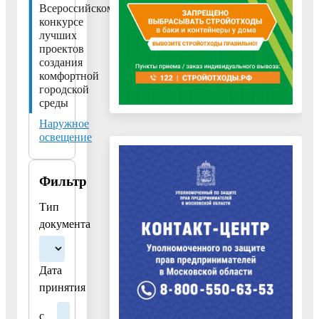
Всероссийском
план
конкурсе
благоустройства
лучших
Московской
проектов
создания
области
комфортной
на
городской
портале
среды
"Добродел""
Наружное
освещение
Фильтр
Тип
документа
Дата
принятия
с