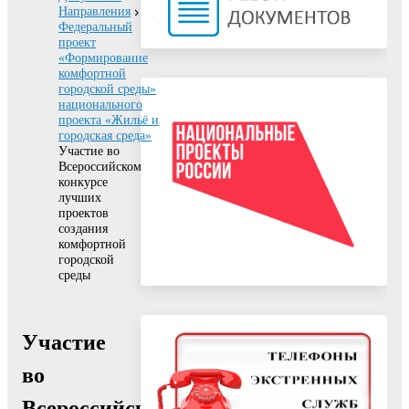
Направления
Федеральный
проект
«Формирование
комфортной
городской среды»
национального
проекта «Жильё и
городская среда»
Участие во
Всероссийском
конкурсе
лучших
проектов
создания
комфортной
городской
среды
Участие
во
Всероссийском