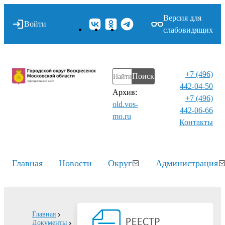
Версия для
Войти
слабовидящих
+7 (496)
Поиск
442-04-50
Архив:
+7 (496)
old.vos-
442-06-66
mo.ru
Контакты⁠
Главная
Новости
Округ
Администрация
Главная
Документы