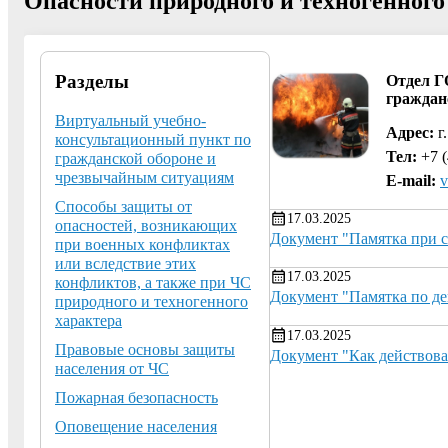
Опасности природного и техногенного
Разделы
Отдел Г
граждан
Виртуальный учебно-
Адрес:
г.
консультационный пункт по
Тел:
+7 (
гражданской обороне и
чрезвычайным ситуациям
E-mail:
v
Способы защиты от
17.03.2025
опасностей, возникающих
Документ "Памятка при си
при военных конфликтах
или вследствие этих
17.03.2025
конфликтов, а также при ЧС
Документ "Памятка по д
природного и техногенного
характера
17.03.2025
Правовые основы защиты
Документ "Как действова
населения от ЧС
Пожарная безопасность
Оповещение населения