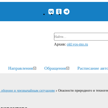
Архив:
old.vos-mo.ru
Направления
Обращения
Расписание авт
й обороне и чрезвычайным ситуациям
Опасности природного и техноге