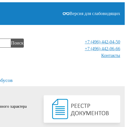
Версия для слабовидящих
+7 (496) 442-04-50
Поиск
+7 (496) 442-06-66
Контакты⁠
обусов
нного характера