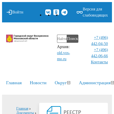
Версия для
Войти
слабовидящих
+7 (496)
Поиск
442-04-50
Архив:
+7 (496)
old.vos-
442-06-66
mo.ru
Контакты⁠
Главная
Новости
Округ
Администрация
Главная
Документы