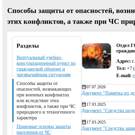
Способы защиты от опасностей, возн
этих конфликтов, а также при ЧС при
Разделы
Отдел Г
граждан
Виртуальный учебно-
Адрес:
г.
консультационный пункт по
Тел:
+7 (
гражданской обороне и
чрезвычайным ситуациям
E-mail:
v
Способы защиты от
07.07.2026
опасностей, возникающих
Документ "Памятка по д
при военных конфликтах
или вследствие этих
17.03.2025
конфликтов, а также при ЧС
Документ "Средства инд
природного и техногенного
характера
17.03.2025
Правовые основы защиты
Документ "Средства защ
населения от ЧС