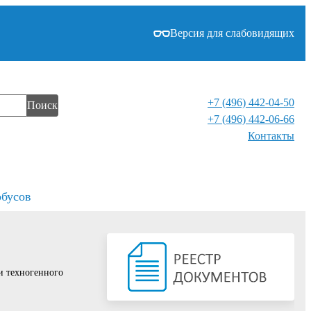
Версия для слабовидящих
+7 (496) 442-04-50
Поиск
+7 (496) 442-06-66
Контакты⁠
обусов
и техногенного