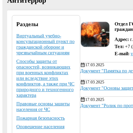
Антитеррор
Разделы
Отдел Г
граждан
Виртуальный учебно-
Адрес:
г.
консультационный пункт по
Тел:
+7 (
гражданской обороне и
чрезвычайным ситуациям
E-mail:
v
Способы защиты от
17.03.2025
опасностей, возникающих
Документ "Памятка по д
при военных конфликтах
или вследствие этих
17.03.2025
конфликтов, а также при ЧС
Документ "Основы защит
природного и техногенного
характера
17.03.2025
Правовые основы защиты
Документ "Ролик по пр
населения от ЧС
Пожарная безопасность
Оповещение населения