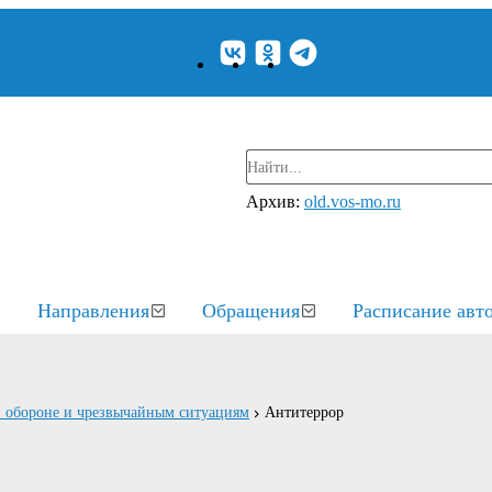
Архив:
old.vos-mo.ru
Направления
Обращения
Расписание авт
й обороне и чрезвычайным ситуациям
Антитеррор