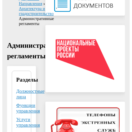
Направления
Архитектура и
градостроительство
Административные
регламенты
Административные
регламенты
Разделы
Управление
архитектуры и
градостроительства
Должностные
Администрации
лица
городского округа
Функции
Воскресенск
управления
Московской
области
Услуги
управления
140200, Московская