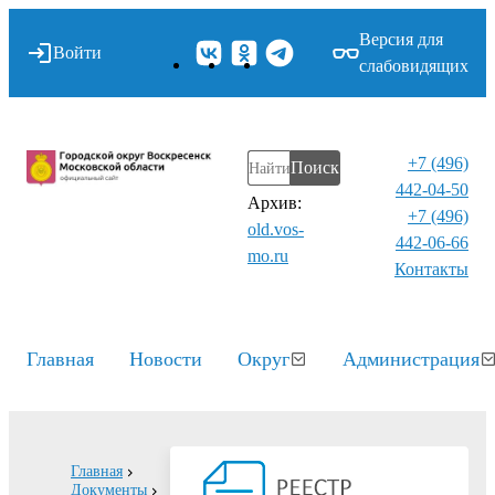
Версия для
Войти
слабовидящих
+7 (496)
Поиск
442-04-50
Архив:
+7 (496)
old.vos-
442-06-66
mo.ru
Контакты⁠
Главная
Новости
Округ
Администрация
Главная
Документы