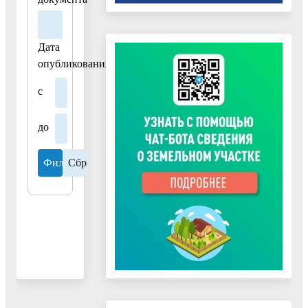
самоуправления
городских
округов
Дата
Московской
опубликования
области
государственной
с
услуги
«Присвоение
до
объекту
адресации
адреса
и
аннулирование
такого
адреса»"