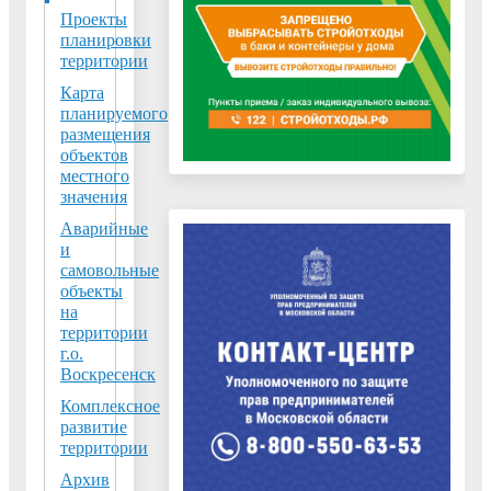
городских
Проекты
и
планировки
территории
муниципальных
округов
Карта
планируемого
Московской
размещения
области
объектов
государственной
местного
услуги
значения
«Согласование
Аварийные
переустройства
и
самовольные
и
объекты
(или)
на
перепланировки
территории
помещения
г.о.
Воскресенск
в
многоквартирном
Комплексное
развитие
доме»"
территории
13.12.2022
Архив