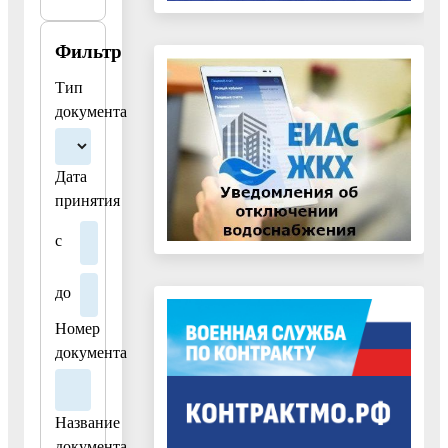
Распоряжение
комитета
Фильтр
по
архитектуре
Тип
и
документа
градостроительству
Московской
области
Дата
от
принятия
05.12.2022
с
№
27РВ-661
"Об
до
утверждении
Номер
Административного
документа
регламента
предоставления
органами
Название
местного
документа