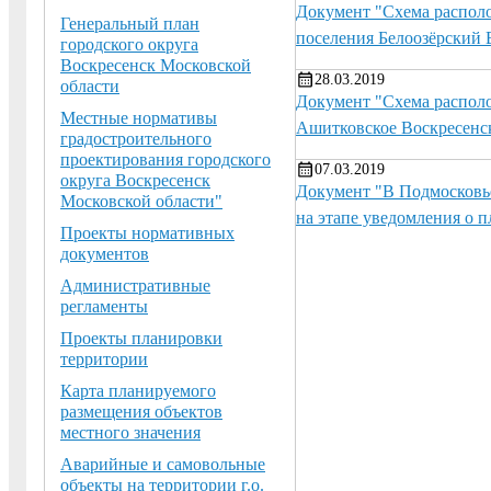
Документ "Схема располо
Генеральный план
поселения Белоозёрский 
городского округа
Воскресенск Московской
28.03.2019
области
Документ "Схема располо
Местные нормативы
Ашитковское Воскресенс
градостроительного
проектирования городского
07.03.2019
округа Воскресенск
Документ "В Подмосковье
Московской области"
на этапе уведомления о 
Проекты нормативных
документов
Административные
регламенты
Проекты планировки
территории
Карта планируемого
размещения объектов
местного значения
Аварийные и самовольные
объекты на территории г.о.