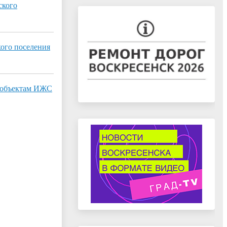
ского
ого поселения
а объектам ИЖС