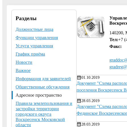
Разделы
Управле
Воскрес
Должностные лица
140200, 
Функции управления
Тел:
+7 (
Услуги управления
Факс:
График приёма
graddoc@
Новости
gradreg@
Важное
01.10.2019
Информация для заявителей
Документ "Схема располо
Общественные обсуждения
поселения Воскресенск В
Адресное пространство
28.03.2019
Правила землепользования и
Документ "Схема располо
застройки территории
Фединское Воскресенско
городского округа
Воскресенск Московской
28.03.2019
области