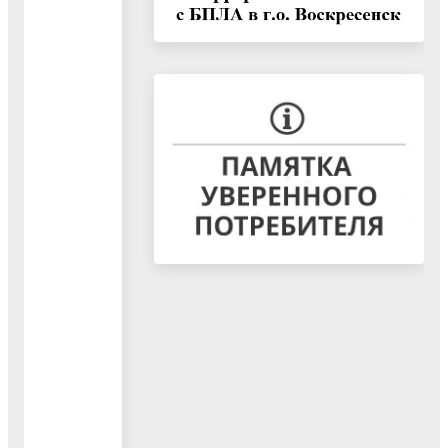
или веранда. Они
не предназначены
для постоянного
проживания и
выполняют
исключительно
хозяйственные
задачи
30 тысяч
проектов
домов
можно
построить
с эскроу
03.06.2026
Эскроу счёт –
это счёт в
банке, на