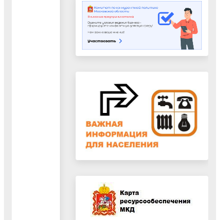
Белоозёрский
выполняются
финишные
отделочные
работы
16.07.2026
Капитальный
ремонт лицея
№23 в городе
Белоозёрский
выполнен на
79%. В
настоящий
момент на
объекте
завершаются
работы по
устройству
бетонных полов