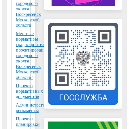
городского
находящихся 
округа
границах
Воскресенск
Москворецко
Московской
пойменного
области
заказника
Местные
27.07.2026
нормативы
Администрация
градостроительного
городского округа
проектирования
городского
Воскресенск
округа
уведомляет
Воскресенск
собственников
Московской
земельных
области"
участков,
Проекты
расположенных в
нормативных
документов
кадастровом
квартале
Административные
регламенты
50:29:0030401,
находящихся в
Проекты
планировки
границах