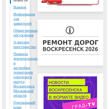
Новости
пл.Советская, д.4б
Тел:
+7 (496) 449-60-
Важное
16 и +7 (496) 449-60-
Информация
18
для
заявителей
Факс:
Общественные
обсуждения
graddoc@vos-mo.ru
-
отдел подготовки
Адресное
пространство
разрешительной
документации;
Правила
землепользования
gradreg@vos-mo.ru
-
и
отдел
застройки
градостроительного
территории
регулирования.
городского
округа
Воскресенск
Московской
Вниманию
области
собственнико
земельных
Генеральный
план
участков,