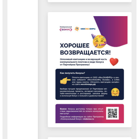
в подвальном
помещении
Капитальный
ремонт
школы
«Наши
традиции» в
Хорлово
завершён на
50%
14.07.2026
Капитальный
ремонт средней
школы «Наши
традиции» в
посёлке Хорлово
выполнен на
50%. В настоящее
время ведутся