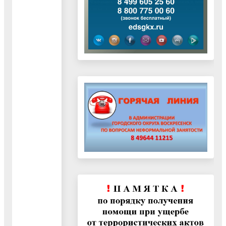
ремонт здания
детского сада.
Строительная
готовность
объекта
превысила 70%
Что можно
возвести без
риска сноса
02.07.2026
К хозяйственно-
бытовым
(вспомогательным
постройкам
относятся такие
объекты, как
сарай, баня,
птичник, гараж