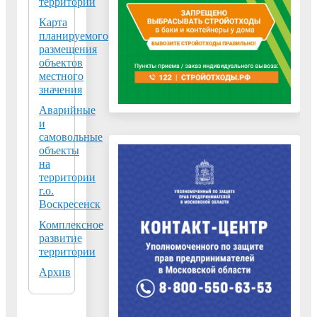
территории
Москворецкого
Карта
пойменного
планируемого
заказника, о
размещения
ЗАПРЕТЕ НА
объектов
СТРОИТЕЛЬСТ
местного
значения
Аварийные
В посёлке
и
Хорлово
самовольные
городского
объекты
округа
на
Воскресенск
территории
г.о.
капитально
Воскресенск
отремонтиру
школу
Комплексное
развитие
24.07.2026
территории
Председатель
Совета депутатов
Архив
Воскресенска
Сергей Матвиенк