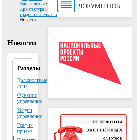
Направления
Архитектура и
градостроительство
Новости
Новости
Разделы
Управление
архитектуры и
градостроительства
Должностные
Администрации
лица
городского округа
Функции
Воскресенск
управления
Московской
области
Услуги
управления
140200, Московская
График
область, г.
приёма
Воскресенск,