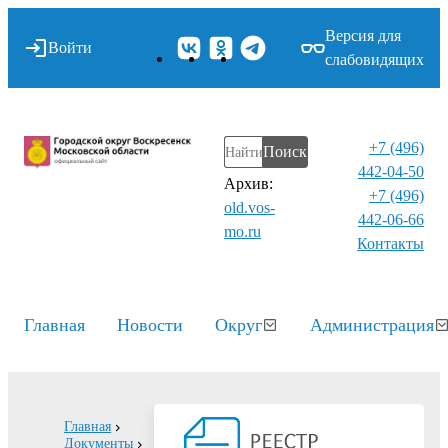
Версия для
Войти
слабовидящих
+7 (496)
Поиск
442-04-50
Архив:
+7 (496)
old.vos-
442-06-66
mo.ru
Контакты⁠
Главная
Новости
Округ
Администрация
Главная
Документы