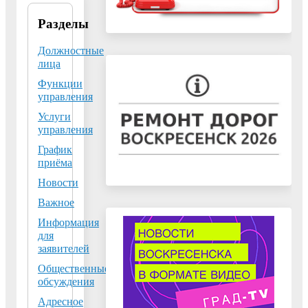
Разделы
Управление
архитектуры и
градостроительства
Должностные
Администрации
лица
городского округа
Функции
Воскресенск
управления
Московской
области
Услуги
управления
140200, Московская
График
область, г.
приёма
Воскресенск,
Новости
пл.Советская, д.4б
Тел:
+7 (496) 449-60-
Важное
16 и +7 (496) 449-60-
Информация
18
для
заявителей
Факс:
Общественные
обсуждения
graddoc@vos-mo.ru
-
отдел подготовки
Адресное