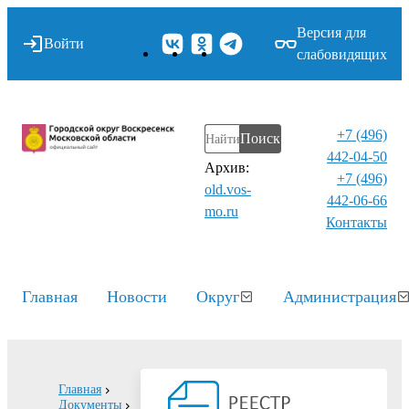
Версия для
Войти
слабовидящих
+7 (496)
Поиск
442-04-50
Архив:
+7 (496)
old.vos-
442-06-66
mo.ru
Контакты⁠
Главная
Новости
Округ
Администрация
Главная
Документы