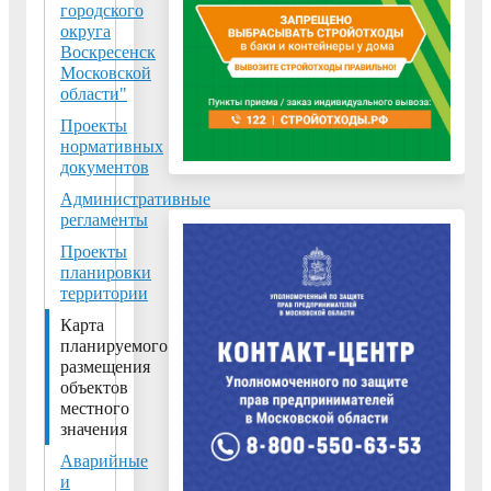
значения
городского
городского
округа
Воскресенск
округа
Московской
Воскресенск
области"
Московской
Проекты
области
нормативных
применительно
документов
к
Административные
населенному
регламенты
пункту
Проекты
рп.
планировки
территории
Хорлово
и
Карта
планируемого
земельному
размещения
участку
объектов
с
местного
кадастровым
значения
номером
Аварийные
50:29:0040410:1"
и