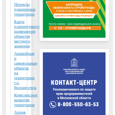
Проекты
в
планировки
установленном
территории
порядке
Карта
документов
планируемого
территориального
размещения
объектов
планирования
местного
городского
значения
округа
Аварийные
Воскресенск
и
Московской
самовольные
области
объекты
на
(в
территории
т.ч.
г.о.
в
Воскресенск
рамках
Комплексное
переданных
развитие
полномочий).
территории
Архив
3.