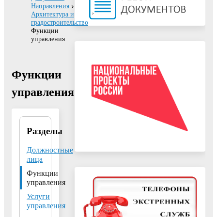
Направления
Архитектура и
градостроительство
Функции
управления
Функции
управления
Разделы
Управление
архитектуры и
градостроительства
Должностные
Администрации
лица
городского округа
Функции
Воскресенск
управления
Московской
области
Услуги
управления
140200, Московская