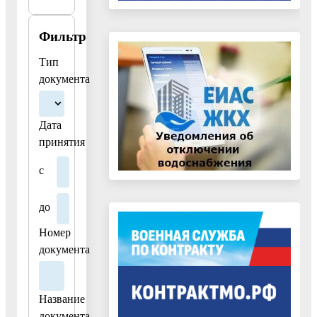
Участвует
в
Фильтр
рассмотрении
Тип
и
документа
согласовании
территориальной
комплексной
Дата
схемы
принятия
градостроительного
планирования
с
развития
территории
до
Московской
Номер
области,
документа
схем
и
проектов
Название
развития
документа