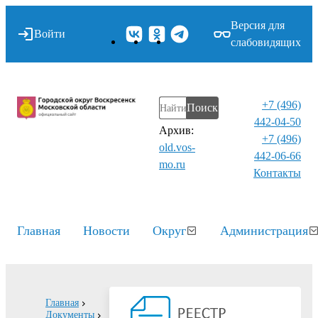
Версия для
Войти
слабовидящих
+7 (496)
Поиск
442-04-50
Архив:
+7 (496)
old.vos-
442-06-66
mo.ru
Контакты⁠
Главная
Новости
Округ
Администрация
Главная
Документы