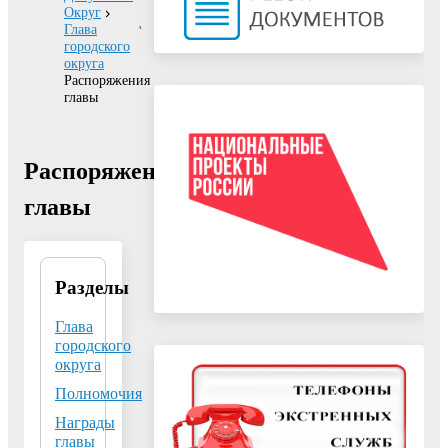
Округ
Глава
городского
округа
Распоряжения
главы
Распоряжения
главы
Разделы
Глава городского
округа Воскресенск
Московской области
Глава
Малкин Алексей
городского
Валерьевич
округа
140200, Московская
Полномочия
область, г. Воскресенск,
Награды
пл. Ленина, д. 3
главы