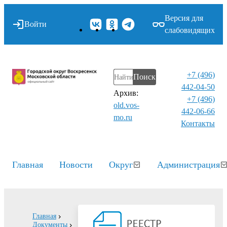
Версия для
Войти
слабовидящих
+7 (496)
Поиск
442-04-50
Архив:
+7 (496)
old.vos-
442-06-66
mo.ru
Контакты⁠
Главная
Новости
Округ
Администрация
Главная
Документы