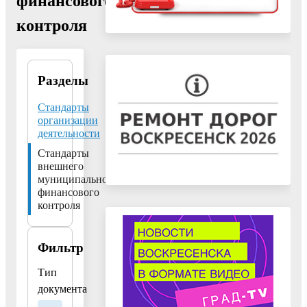
финансового
контроля
Разделы
Контрольно-
счетная
палата
Стандарты
городского
организации
округа
деятельности
Воскресенск
Стандарты
Московской
области
внешнего
муниципального
140200,
финансового
контроля
Московская
область, г.
Воскресенск,
Фильтр
пл. Ленина,
д.3.
Тип
Тел:
+7 (496)
документа
441-10-53, +7