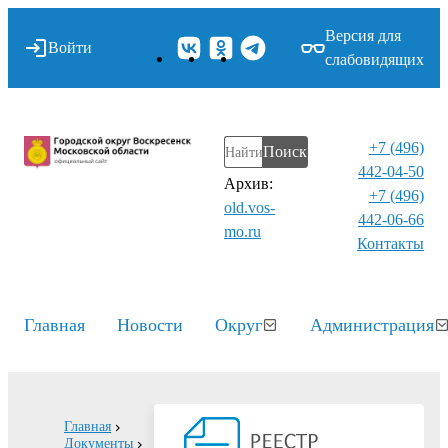
Версия для
Войти
слабовидящих
+7 (496)
Поиск
442-04-50
Архив:
+7 (496)
old.vos-
442-06-66
mo.ru
Контакты⁠
Главная
Новости
Округ
Администрация
Главная
Документы