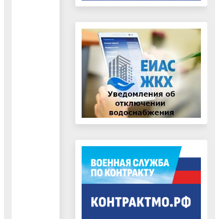
Воскресенск
Московской
области
от
17.10.2023
№
42
"Об
утверждении
Стандартов
внешнего
муниципального
финансового
контроля"
25.10.2023
Документ
"СВМФК
"Проведение