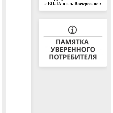
реализации
результатов
контрольных
и
экспертно-
аналитических
мероприятий»"
25.10.2023
Документ
"Стандарт
внешнего
муниципального
финансового
контроля
«Общие
правила
проведения
контрольного