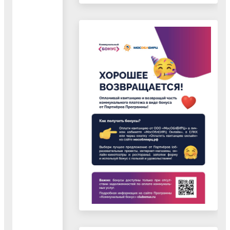
процесса
в
городском
округе
Воскресенск
и
подготовка
предложений,
направленных
на
его
совершенствование"
25.10.2023
Документ
"Стандарт
внешнего
муниципального
финансового