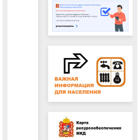
эффективности
реализации
муниципальных
программ
городского
округа
Воскресенск
Московской
области"
25.10.2023
Документ
"Стандарт
внешнего
муниципального
финансового
контроля
«Анализ
бюджетного