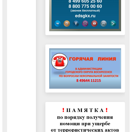
округа
Воскресенск
Московской
области
на
текущий
финансовый
год
и
плановый
период"
25.10.2023
Документ
"Стандарт
внешнего
муниципального
финансового
Контроля
«Контроль