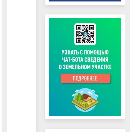
экспертизы
проектов
муниципальных
правовых
актов,
муниципальных
программ
(проектов
муниципальных
программ)"
25.10.2023
Документ
"Стандарт
внешнего
муниципального
финансового
контроля
"Проведение
аудита