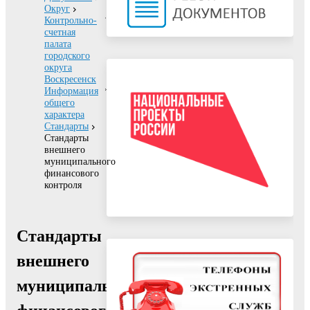
Округ
Контрольно-
счетная
палата
городского
округа
Воскресенск
Информация
общего
характера
Стандарты
Стандарты
внешнего
муниципального
финансового
контроля
Стандарты
внешнего
муниципального