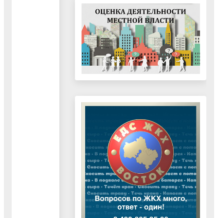
контроля
«Последующий
контроль
за
исполнением
бюджета
городского
округа
Воскресенск
Московской
области»"
25.10.2023
Документ
"Оперативный
контроль
исполнения
бюджета
городского