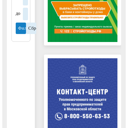
от
19.06.2025
до
№
22
"Об
утверждении
Стандарта
внешнего
муниципального
финансового
контроля"
25.10.2023
Распоряжение
Контрольно-
счетной
палаты
городского
округа