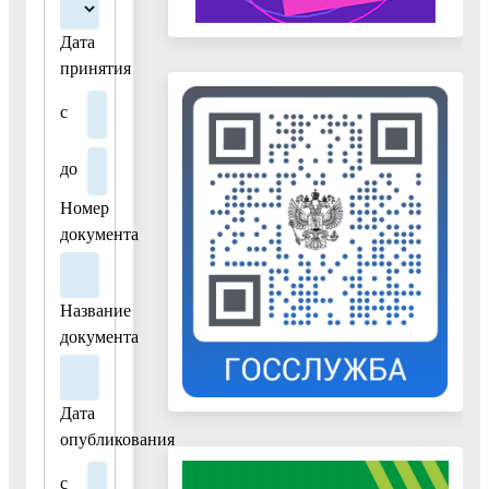
(496) 446-45-
Дата
80
принятия
Факс:
+7
(496) 441-10-
с
53
E-mail:
vos-
до
ksp@vos-
mo.ru
Номер
документа
19.06.2025
Распоряжение
Контрольно-
Название
счетной
документа
палаты
городского
округа
Дата
Воскресенск
опубликования
Московской
области
с